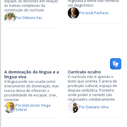
registava a febre não fornecia
equipe, as decisões em relação
um diagnóstico
às tramas complexas da
construção do currículo
Por José Pacheco
Por Débora Vaz
A dominação da língua e a
Currículo oculto
língua viva
O currículo não é apenas o
texto que orienta. É arena de
A língua pode ser usada como
produção cultural, espaço de
instrumento de dominação, mas
disputa simbólica, fronteira
nunca deixa de oferecer a
onde poder e sentido são
possibilidade de escapar, criar,
negociados cotidianamente
conectar
Por João Jonas Veiga
Por Damaris Silva
Sobral