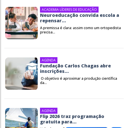
ACADEMIA LÍDERES DE EDUCAÇÃO
Neuroeducação convida escola a
repensar...
A premissa é clara: assim como um ortopedista
precisa...
AGENDA
Fundação Carlos Chagas abre
inscrições...
O objetivo é aproximar a produção científica
da...
AGENDA
Flip 2026 traz programação
gratuita para...