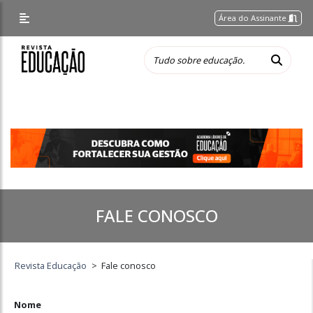
/* Altera a margem superior apenas nessa página */
Área do Assinante
FALE CONOSCO
Revista Educação
>
Fale conosco
Nome