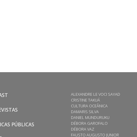
ALEXANDRE LE VOCI SAYAD
AST
CRISTINE TAKUÁ
CULTURA OCEÂNICA
VISTAS
DAMARIS SILVA
DANIEL MUNDURUKU
DÉBORA GAROFALO
ICAS PÚBLICAS
DÉBORA VAZ
FAUSTO AUGUSTO JUNIOR