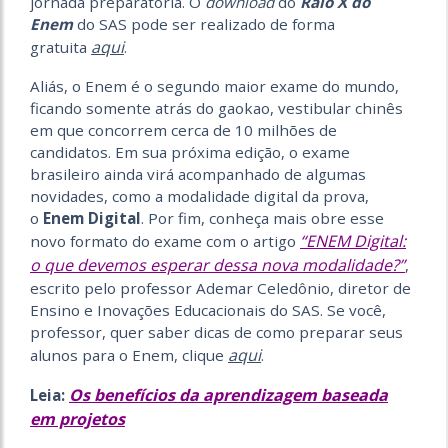
jornada preparatória. O
download
do
Raio X do
Enem
do SAS pode ser realizado de forma
aqui
gratuita
.
Aliás, o Enem é o segundo maior exame do mundo,
ficando somente atrás do gaokao, vestibular chinês
em que concorrem cerca de 10 milhões de
candidatos. Em sua próxima edição, o exame
brasileiro ainda virá acompanhado de algumas
novidades, como a modalidade digital da prova,
o
Enem Digital
. Por fim, conheça mais obre esse
“ENEM Digital:
novo formato do exame com o artigo
o que devemos esperar dessa nova modalidade?”
,
escrito pelo professor Ademar Celedônio, diretor de
Ensino e Inovações Educacionais do SAS. Se você,
professor, quer saber dicas de como preparar seus
aqui
alunos para o Enem, clique
.
Os benefícios da aprendizagem baseada
Leia:
em projetos