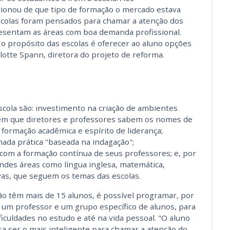
tionou de que tipo de formação o mercado estava
scolas foram pensados para chamar a atenção dos
sentam as áreas com boa demanda profissional.
o propósito das escolas é oferecer ao aluno opções
otte Spann, diretora do projeto de reforma.
escola são: investimento na criação de ambientes
, em que diretores e professores sabem os nomes de
 formação acadêmica e espírito de liderança;
ada prática "baseada na indagação";
om a formação contínua de seus professores; e, por
andes áreas como língua inglesa, matemática,
ivas, que seguem os temas das escolas.
ão têm mais de 15 alunos, é possível programar, por
um professor e um grupo específico de alunos, para
culdades no estudo e até na vida pessoal. "O aluno
a ser o mais inteligente para chamar a atenção do