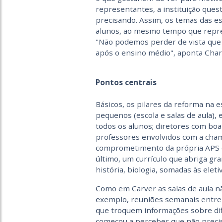
representantes, a instituição ques
precisando. Assim, os temas das e
alunos, ao mesmo tempo que repre
"Não podemos perder de vista que 
após o ensino médio", aponta Charl
Pontos centrais
Básicos, os pilares da reforma na 
pequenos (escola e salas de aula)
todos os alunos; diretores com boa
professores envolvidos com a cham
comprometimento da própria APS c
último, um currículo que abriga gr
história, biologia, somadas às elet
Como em Carver as salas de aula n
exemplo, reuniões semanais entre 
que troquem informações sobre difi
começou a perceber que não precis