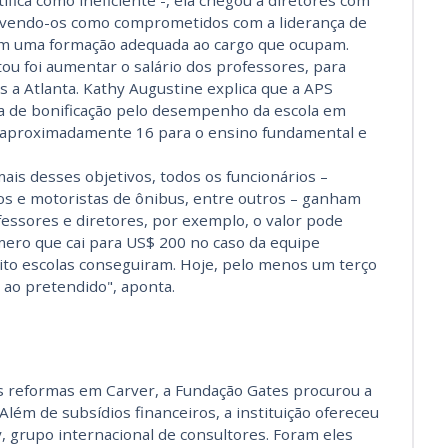
fica como ineficiente -, ela chegou a diretores com
, vendo-os como comprometidos com a liderança de
m uma formação adequada ao cargo que ocupam.
tou foi aumentar o salário dos professores, para
s a Atlanta. Kathy Augustine explica que a APS
 de bonificação pelo desempenho da escola em
o aproximadamente 16 para o ensino fundamental e
is desses objetivos, todos os funcionários –
os e motoristas de ônibus, entre outros – ganham
fessores e diretores, por exemplo, o valor pode
mero que cai para US$ 200 no caso da equipe
oito escolas conseguiram. Hoje, pelo menos um terço
 ao pretendido", aponta.
 reformas em Carver, a Fundação Gates procurou a
Além de subsídios financeiros, a instituição ofereceu
grupo internacional de consultores. Foram eles