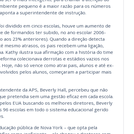
ambiente pequeno é a maior razão para os números
 aponta a superintendente de instrução.
foi dividido em cinco escolas, houve um aumento de
ce de formandos ter subido, no ano escolar 2006-
ão aos 23% anteriores). Quando a direção detecta
até mesmo atrasos, os pais recebem uma ligação,
 Kathy ilustra sua afirmação com a história do time
reforma colecionava derrotas e estádios vazios nos
 Hoje, não só vence como atrai pais, alunos e até ex-
envolvidos pelos alunos, começaram a participar mais
ntendente da APS, Beverly Hall, percebeu que não
que pretendia sem uma gestão eficaz em cada escola.
pelos EUA buscando os melhores diretores, Beverly
 96 escolas em todo o sistema educacional gerido
s.
ucação pública de Nova York – que opta pela