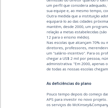
demissão do diretor quando o identi
um perfil que considera adequado
sua equipe e, ao mesmo tempo, co
Outra medida que a instituição ado
equipará-lo ao das cidades próxima
mantém, desde 2000, um programa
relação a metas estabelecidas (sã
12 para o ensino médio).
Nas escolas que alcançam 70% ou ma
diretores, professores, merendeir
um "salário-incentivo". Para os pro
chegar a US$ 2 mil por pessoa, nú
administrativa. "Em 2000, apenas 
de todas as nossas escolas chegam
As deficiências do plano
Pouco tempo depois do começo das
APS para investir no novo projeto. 
os serviços do McKinsey&Company, 