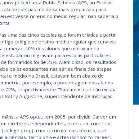
 anos pela Atlanta Public Schools (APS, ou Escolas
escola de ciências me deixa mais preparado para
eu estivesse no ensino médio regular, não saberia o
onta.
nas uma das cinco escolas que foram criadas a partir
antigo colégio de ensino médio regular que convivia
ra começar, 40% dos alunos que moravam no
de estudar ou migravam para escolas particulares.
 de formandos foi de 23%. Além disso, os resultados
zados pelos estudantes nas séries finais das etapas
tal e médio no Brasil, estavam bem abaixo do
eometria, por exemplo, a porcentagem dos alunos
e 72%, respectivamente. "Sabíamos que não existia
 diz Kathy Augustine, superintendente de instrução
mãos, a APS optou, em 2005, por dividir Carver em
com diretores independentes, e uniu um currículo
(college prep) a um currículo mais técnico, que
 a ciências, tecnologia e artes (school-to-career).