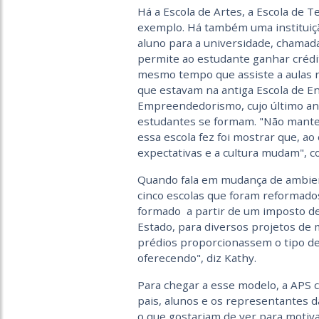
Há a Escola de Artes, a Escola de T
exemplo. Há também uma instituiçã
aluno para a universidade, chamada
permite ao estudante ganhar crédi
mesmo tempo que assiste a aulas r
que estavam na antiga Escola de Ens
Empreendedorismo, cujo último ano
estudantes se formam. "Não mante
essa escola fez foi mostrar que, ao
expectativas e a cultura mudam", c
Quando fala em mudança de ambien
cinco escolas que foram reformado
formado a partir de um imposto d
Estado, para diversos projetos de m
prédios proporcionassem o tipo d
oferecendo", diz Kathy.
Para chegar a esse modelo, a APS 
pais, alunos e os representantes da
o que gostariam de ver para motiva