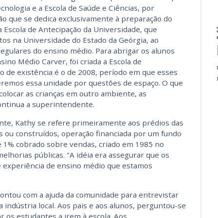
ecnologia e a Escola de Saúde e Ciências, por
o que se dedica exclusivamente à preparação do
 Escola de Antecipação da Universidade, que
tos na Universidade do Estado da Geórgia, ao
egulares do ensino médio. Para abrigar os alunos
ino Médio Carver, foi criada a Escola de
 de existência é o de 2008, período em que esses
remos essa unidade por questões de espaço. O que
 colocar as crianças em outro ambiente, as
ontinua a superintendente.
te, Kathy se refere primeiramente aos prédios das
s ou construídos, operação financiada por um fundo
e 1% cobrado sobre vendas, criado em 1985 no
elhorias públicas. "A idéia era assegurar que os
e experiência de ensino médio que estamos
contou com a ajuda da comunidade para entrevistar
 indústria local. Aos pais e aos alunos, perguntou-se
r os estudantes a irem à escola. Aos