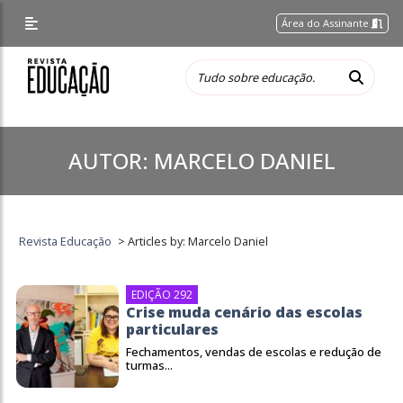
Área do Assinante
AUTOR:
MARCELO DANIEL
Revista Educação
>
Articles by: Marcelo Daniel
EDIÇÃO 292
Crise muda cenário das escolas
particulares
Fechamentos, vendas de escolas e redução de
turmas...