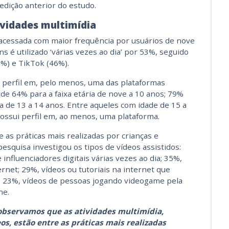
dição anterior do estudo.
ividades multimídia
 acessada com maior frequência por usuários de nove
s é utilizado ‘várias vezes ao dia’ por 53%, seguido
%) e TikTok (46%).
perfil em, pelo menos, uma das plataformas
de 64% para a faixa etária de nove a 10 anos; 79%
a de 13 a 14 anos. Entre aqueles com idade de 15 a
possui perfil em, ao menos, uma plataforma.
 as práticas mais realizadas por crianças e
pesquisa investigou os tipos de vídeos assistidos:
influenciadores digitais várias vezes ao dia; 35%,
rnet; 29%, vídeos ou tutoriais na internet que
; 23%, vídeos de pessoas jogando videogame pela
ne.
 observamos que as atividades multimídia,
os, estão entre as práticas mais realizadas