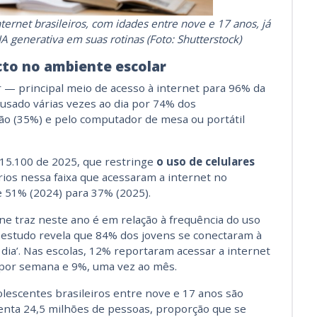
ternet brasileiros, com idades entre nove e 17 anos, já
 generativa em suas rotinas (Foto: Shutterstock)
cto no ambiente escolar
r — principal meio de acesso à internet para 96% da
usado várias vezes ao dia por 74% dos
são (35%) e pelo computador de mesa ou portátil
 15.100 de 2025, que restringe
o uso de celulares
rios nessa faixa que acessaram a internet no
e 51% (2024) para 37% (2025).
ne traz neste ano é em relação à frequência do uso
O estudo revela que 84% dos jovens se conectaram à
 dia’. Nas escolas, 12% reportaram acessar a internet
z por semana e 9%, uma vez ao mês.
lescentes brasileiros entre nove e 17 anos são
senta 24,5 milhões de pessoas, proporção que se