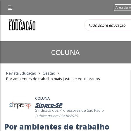
Área do 
COLUNA
Revista Educação
>
Gestão
>
Por ambientes de trabalho mais justos e equilibrados
COLUNA
Sinpro-SP
Sindicato dos Professores de São Paulo
Publicado em 03/04/2025
Por ambientes de trabalho