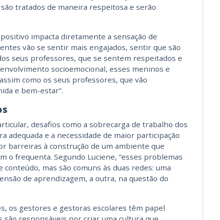
 são tratados de maneira respeitosa e serão
 positivo impacta diretamente a sensação de
entes vão se sentir mais engajados, sentir que são
 dos seus professores, que se sentem respeitados e
esenvolvimento socioemocional, esses meninos e
assim como os seus professores, que vão
ida e bem-estar”.
os
rticular, desafios como a sobrecarga de trabalho dos
tura adequada e a necessidade de maior participação
r barreiras à construção de um ambiente que
em o frequenta. Segundo Luciene, “esses problemas
e conteúdo, mas são comuns às duas redes: uma
mensão de aprendizagem, a outra, na questão do
s, os gestores e gestoras escolares têm papel
es são responsáveis por criar uma cultura que