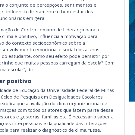
ora o conjunto de percepções, sentimentos e
ar, influencia diretamente o bem-estar dos
funcionários em geral.
rmação do Centro Lemann de Liderança para a
clima é positivo, influencia a motivação para
vo do contexto socioeconômico sobre a
esenvolvimento emocional e social dos alunos.
 do estudante, como seu efeito pode persistir por
carinho que muitas pessoas carregam da escola? Com
a escolar”, diz.
ar positivo
culdade de Educação da Universidade Federal de Minas
Núcleo de Pesquisa em Desigualdades Escolares
xplica que a avaliação do clima organizacional de
formações com todos os atores que fazem parte desse
tores e gestoras, famílias etc. É necessário saber a
ações interpessoais e da qualidade das interações
la para realizar o diagnóstico de clima. “Esse,