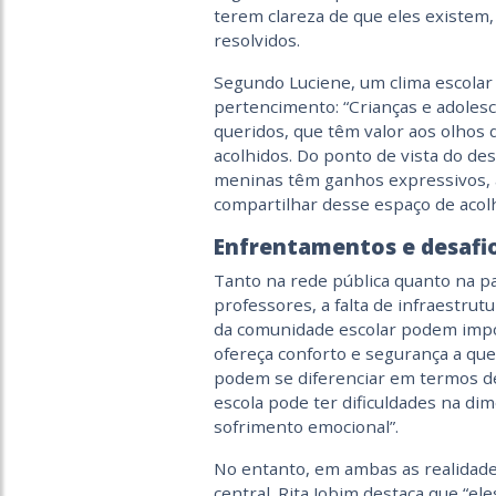
terem clareza de que eles existem,
resolvidos.
Segundo Luciene, um clima escolar
pertencimento: “Crianças e adolesc
queridos, que têm valor aos olhos
acolhidos. Do ponto de vista do d
meninas têm ganhos expressivos, 
compartilhar desse espaço de acolh
Enfrentamentos e desafi
Tanto na rede pública quanto na pa
professores, a falta de infraestru
da comunidade escolar podem impo
ofereça conforto e segurança a qu
podem se diferenciar em termos d
escola pode ter dificuldades na di
sofrimento emocional”.
No entanto, em ambas as realidade
central. Rita Jobim destaca que “el