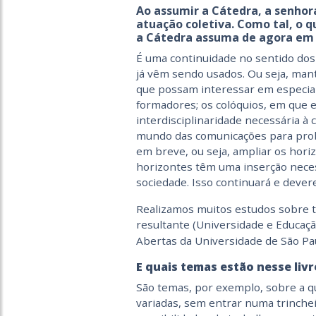
Ao
assumir
a Cátedra, a senhor
atuação coletiva. Como tal, o q
a Cátedra assuma de agora em
É uma continuidade no sentido dos 
já v
êm
sendo usados. Ou seja, mant
que possam interessar em especial
formadores; os colóquios, em que e
interdisciplinaridade necessária à
mundo das comunicações para prob
em breve, ou seja, ampliar os hor
horizontes têm uma inserção necess
sociedade. Isso
continua
rá
e dever
R
ealizamos muitos estudos
sobre
t
resultante
(
Universidade e Educaçã
Abertas da Universidade de São Pa
E quais temas estão nesse livr
São temas, por exemplo, sobre a q
variadas, sem entrar numa trinchei