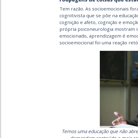
Tem razão. As socioemocionais fo
cognitivista que se põe na educaç
cognição e afeto, cognição e emoção
própria psiconeurologia mostram i
emocionado, aprendizagem é emoci
socioemocional foi uma reação retó
Temos uma educação que não abre es