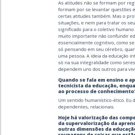
As atitudes não se formam por reg
formam por se levantar questões 
certas atitudes
também. Mas o prof
situações, e nem para tratar os s
significado para o coletivo human
muito importante não confundir ed
essencialmente cognitivo, como se 
só pensando em seu cérebro
, qua
uma pessoa. A ideia da educação int
só na sua integralidade como ser
dependem uns dos outros para viv
Quando se fala em ensino e a
tecnicista da educação, enqu
ao processo de conhecimento
Um sentido humanístico-ético. Eu di
dependentes, relacionais.
Hoje há valorização das compe
da supervalorização da apren
outras dimensões da educaçã
roupagens de coisas que estã