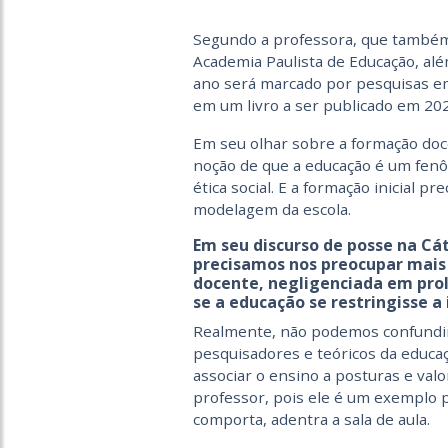
Segundo a professora, que também
Academia Paulista de Educação, alé
ano será marcado por pesquisas em 
em um livro a ser publicado em 20
Em seu olhar sobre a formação doc
noção de que a educação é um fenô
ética social. E a formação inicial p
modelagem da escola.
E
m
seu discurso de posse na Cá
precisamos nos preocupar mai
docente, negligenciada em pro
se a educação se restringisse a 
Realmente, não podemos confundir
pesquisadores e teóricos da educa
associar o ensino a posturas e valo
professor,
pois
ele é um exemplo pa
comporta, adentra a sala de aula.