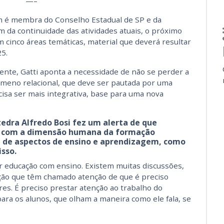
—–
 é membra do Conselho Estadual de SP e da
m da continuidade das atividades atuais, o próximo
cinco áreas temáticas, material que deverá resultar
25.
ente, Gatti aponta a necessidade de não se perder a
meno relacional, que deve ser pautada por uma
recisa ser mais integrativa, base para uma nova
tedra Alfredo Bosi
fez
um
alerta
d
e que
s com a dimensão humana da formação
l
de
aspectos de ensino e aprendizagem, como
isso.
 educação com ensino. Existem muitas discussões,
ção que têm chamado atenção de que é preciso
res.
É
preciso
prestar atenção a
o trabalho do
ra os alunos, que olham a maneira como ele fala, se