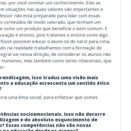
ras, por você vomitar um conhecimento. Elas se
em situações
nas quais
valores são importantes e
essor não está preparado para lidar com essas
eus conteúdos de modo valorado, que tenham um
o e como um produto
que beneficie o bem comum
. É
ucação e ensino, pois tratamos o ensino como algo
fosse possível educar o aluno só do nariz para cima,
ndo na realidade trabalhamos com a formação de
egral vai nessa direção, de considerar os alunos não
es humanos, mas também como seres relacionais, que
er.
prendizagem, isso traduz uma visão mais
anto a educação acrescenta um sentido ético
?
ria uma ética social, para enfatizar que somos
tências socioemocionais. Isso não decorre
dizagem e do absoluto esquecimento de
o? Essas competências não são novas
o na educação desde os gregos?