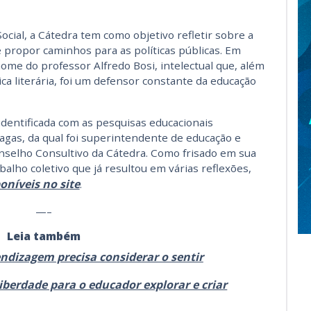
cial, a Cátedra tem como objetivo refletir sobre a
e propor caminhos para as políticas públicas. Em
me do professor Alfredo Bosi, intelectual que, além
ica literária, foi um defensor constante da educação
 identificada com as pesquisas educacionais
agas, da qual foi superintendente de
e
ducação e
selho Consultivo da Cátedra. Como frisado em sua
balho coletivo que já resultou em vári
a
s
reflexões,
oníveis no site
.
—–
Leia também
ndizagem precisa considerar o sentir
liberdade para o educador explorar e criar