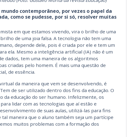
eúdo (Foto: Gustavo Morita da revista Educação)
o mundo contemporâneo, por vezes
o papel da
da, como se pudesse, por si só, resolver muitas
umista
em
que estamos vivendo, vira o brilho de uma
brilho de uma joia falsa. A tecnologia não
tem uma
mano, depende dele, pois é criada por ele e tem um
ara ela. Mesmo a
i
nteligência
a
rtificial
(IA)
não é um
e dados, tem uma maneira de os algoritmos
bas criadas pelo homem. É mais uma questão
de
al, de essência.
 virtual da maneira que vem se desenvolvendo, é
 Tem de ser utilizado
dentro dos fins da educação. O
ço da educação do ser humano. Infelizmente, os
ara lidar com as tecnologias que aí estão e
senvolvimento de suas aulas, utilizá-las para fins
e tal maneira
que o aluno também seja um partícipe
temos muitos problemas com a formação dos