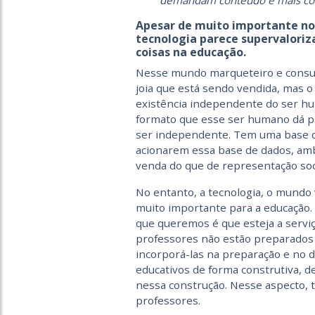
demandam conteúdo e mais cont
Apesar de muito importante n
tecnologia
parece supervaloriza
coisas na educação.
Nesse mundo marqueteiro e cons
joia que está sendo vendida, mas o 
existência independente do ser hu
formato que esse ser humano dá p
ser independente. Tem uma base d
acionarem essa base de dados, am
venda do que de representação soci
No entanto, a tecnologia, o mundo
muito importante para a educação.
que queremos é que esteja a servi
professores não estão preparados p
incorporá-las na preparação e no de
educativos de forma construtiva, d
nessa construção.
Nesse aspecto, 
professores.