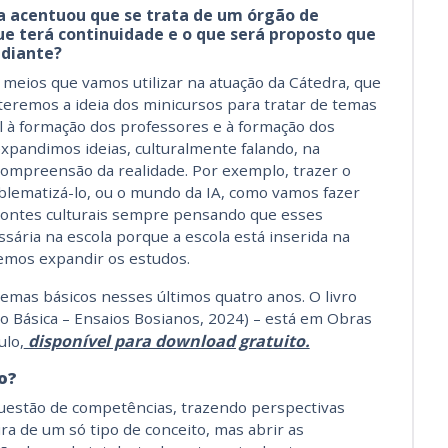
a acentuou que se trata de um órgão de
ue terá continuidade e o que será proposto que
 diante?
meios que vamos utilizar na atuação da Cátedra, que
eremos a ideia dos minicursos para tratar de temas
 à formação dos professores e à formação dos
xpandimos ideias, culturalmente falando, na
 compreensão da realidade. Por exemplo, trazer o
lematizá-lo, ou o mundo da IA, como vamos fazer
izontes culturais sempre pensando que esses
ária na escola porque a escola está inserida na
emos expandir os estudos.
emas básicos nesses últimos quatro anos
. O
livro
o Básica – Ensaios
Bosianos
,
2024
)
– está
em
Obras
disponível para download gratuito.
ulo
,
o?
uestão de competências, trazendo perspectivas
ra de um só tipo de conceito, mas abrir as