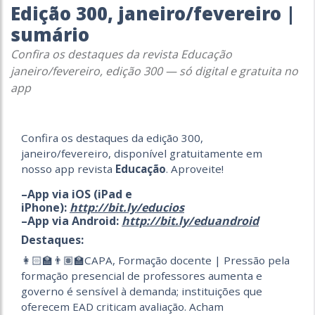
Edição 300, janeiro/fevereiro |
sumário
Confira os destaques da revista Educação
janeiro/fevereiro, edição 300 — só digital e gratuita no
app
Confira os destaques da edição 300,
janeiro/fevereiro, disponível gratuitamente em
nosso app revista
Educação
. Aproveite!
–App via iOS (iPad e
iPhone):
http://bit.ly/educios
–App via Android:
http://bit.ly/eduandroid
Destaques:
👩🏻‍🏫👨🏽‍🏫CAPA, Formação docente | Pressão pela
formação presencial de professores aumenta e
governo é sensível à demanda; instituições que
oferecem EAD criticam avaliação. Acham