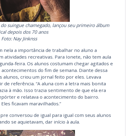
 do suingue chamegado, lançou seu primeiro álbum
cal depois dos 70 anos
Foto: Nay Jinknss
m nela a importância de trabalhar no aluno a
om atividades recreativas. Para Ionete, não tem aula
segunda-feira. Os alunos costumam chegar agitados e
s acontecimentos do fim de semana. Diante dessa
 alunos, criou um jornal feito por eles. Levava
r de referência. “A aluna com a letra mais bonita
fazia à mão. Isso trazia sentimento de que ela era
pórter e relatava o acontecimento do bairro.
Eles ficavam maravilhados.”
pre conversou de igual para igual com seus alunos
ando se aquietavam, dar início à aula.