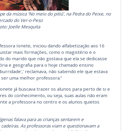
e da música ‘No meio do pitiú’, na Pedra do Peixe, no
rcado do Ver-o-Peso
oto: Joelle Mesquita
ssora Ionete, iniciou dando alfabetização aos 16
uistar mais formações, como o magistério e o
do do marido que não gostava que ela se dedicasse
tória e geografia para o hoje chamado ensino
‘burridade’,’ reclamava, não sabendo ele que estava
ser uma melhor professora.”
onete já buscava trazer os alunos para perto de si e
res do conhecimento, ou seja, suas aulas não eram
nte a professora no centro e os alunos quietos
genas falava para as crianças sentarem e
s cadeiras. As professoras viam e questionavam a