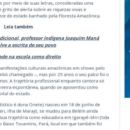
ais por meio de suas letras, consideradas uma
grito de alerta sobre as riquezas vivas e
ece do estado banhado pela Floresta Amazônica.
Leia também
adicional, professor indígena Joaquim Maná
ve a escrita de seu povo
ade na escola como direito
 manifestações culturais amazônicas em shows pelo
imbó chamegado –, mas por 25 anos o seu palco foi o
unos. A trajetória profissional enquanto cantora só
aneira espontânea, quando se aposentou como
ital do estado.
tístico é dona Onete) nasceu em 18 de junho de
ari, Ilha de Marajó, se mudou para Belém ainda
 sua trajetória como educadora em Igarapé-Miri (tida
 no Baixo Tocantins, Pará, local em que também foi