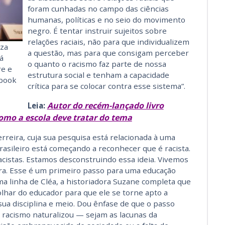
foram cunhadas no campo das ciências
humanas, políticas e no seio do movimento
negro. É tentar instruir sujeitos sobre
relações raciais, não para que individualizem
iza
a questão, mas para que consigam perceber
á
o quanto o racismo faz parte de nossa
re e
estrutura social e tenham a capacidade
ebook
crítica para se colocar contra esse sistema”.
Autor do recém-lançado livro
Leia:
omo a escola deve tratar do tema
rreira, cuja sua pesquisa está relacionada à uma
rasileiro está começando a reconhecer que é racista.
racistas. Estamos desconstruindo essa ideia. Vivemos
. Esse é um primeiro passo para uma educação
sma linha de Cléa, a historiadora Suzane completa que
olhar do educador para que ele se torne apto a
sua disciplina e meio. Dou ênfase de que o passo
 o racismo naturalizou — sejam as lacunas da