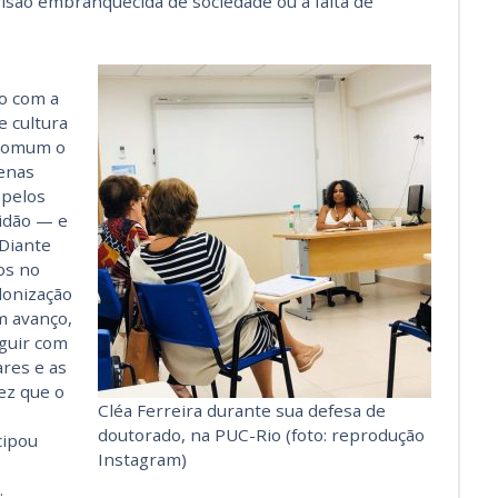
isão embranquecida de sociedade ou a falta de
o com a
e cultura
é comum o
enas
 pelos
idão — e
 Diante
os no
lonização
um avanço,
guir com
ares e as
ez que o
Cléa Ferreira durante sua defesa de
doutorado, na PUC-Rio (foto: reprodução
cipou
Instagram)
.