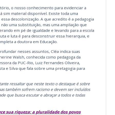
tório, o nosso conhecimento para evidenciar a
há sim material disponível. Existe toda uma
 essa descolonização. A que acredito é a pedagogia
õe não uma substituição, mas uma ampliação que
erando em pé de igualdade e levando para a escola
ta e luta é para desconstruir essa hierarquia, e
completa a doutora em Educação.
ofundar nesses assuntos, Cléa indica suas
atherine Walsh, conhecida como pedagoga da
essora da PUC-Rio, Luiz Fernandes Oliveira,
ta e Silva que fala sobre uma pretagogia para
ante ressaltar que neste texto o destaque é sobre
enas também sofrem racismo e devem ser incluídos
de que busca escutar e abraçar a todos e todas
ce sua riqueza: a pluralidade dos povos