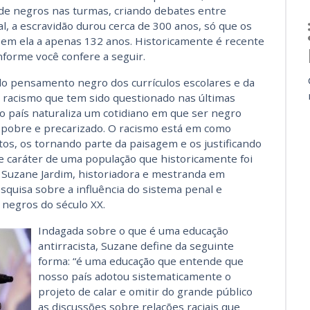
 de negros nas turmas, criando debates entre
al, a escravidão durou cerca de 300 anos, só que os
sem ela a apenas 132 anos. Historicamente é recente
onforme você confere a seguir.
 do pensamento negro dos currículos escolares e da
racismo que tem sido questionado nas últimas
o país naturaliza um cotidiano em que ser negro
r pobre e precarizado. O racismo está em como
os, os tornando parte da paisagem e os justificando
e caráter de uma população que historicamente foi
a Suzane Jardim, historiadora e mestranda em
quisa sobre a influência do sistema penal e
 negros do século XX.
Indagada sobre o que é uma educação
antirracista, Suzane define da seguinte
forma: “é uma educação que entende que
nosso país adotou sistematicamente o
projeto de calar e omitir do grande público
as discussões sobre relações raciais que