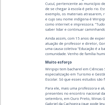
Cucuí, pertencente ao município de
de se chegar à escola é pelo rio. E
exemplo, os materiais atrasarem, r
e cujo seu nome indígena é Wiripipi
como internet e impressora. “Tudo 
saber lidar e continuar caminhando”
Ainda assim, com 15 anos de exper
atuação de professor e diretor, Go
uma causa coletiva “Educação é a 
comunidade. Venho de família humild
Muito esforço
Wiripipi tem bacharel em Ciências 
especialização em Turismo e Gestão
Escolar. Só que esses estudos são 
Para ele, mais uma professora e a
presentes no encontro nacional d
setembro, em Ouro Preto, Minas Ge
Gabriel da Cachoeira (que pode lev