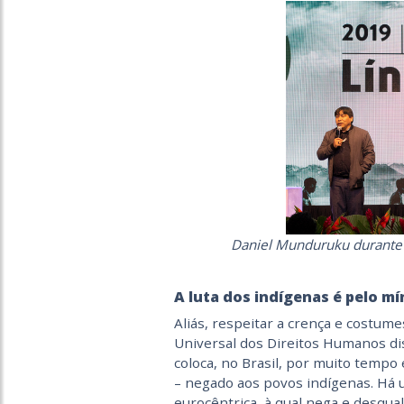
Daniel Munduruku durante
A luta dos indígenas é pelo m
Aliás, respeitar a crença e costum
Universal dos Direitos Humanos di
coloca, no Brasil, por muito tempo 
– negado aos povos indígenas. Há u
eurocêntrica, à qual nega e desquali