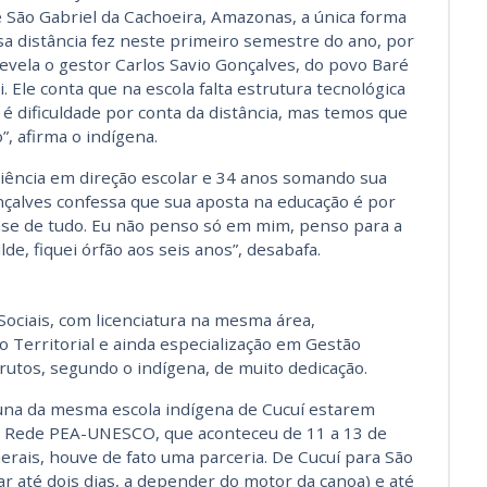
 São Gabriel da Cachoeira, Amazonas, a única forma
ssa distância fez neste primeiro semestre do ano, por
evela o gestor Carlos Savio Gonçalves, do povo Baré
. Ele conta que na escola falta estrutura tecnológica
é dificuldade por conta da distância, mas temos que
, afirma o indígena.
iência em direção escolar e 34 anos somando sua
nçalves confessa que sua aposta na educação é por
base de tudo. Eu não penso só em mim, penso para a
e, fiquei órfão aos seis anos”, desabafa.
Sociais, com licenciatura na mesma área,
 Territorial e ainda especialização em Gestão
frutos, segundo o indígena, de muito dedicação.
luna da mesma escola indígena de Cucuí estarem
a Rede PEA-UNESCO, que aconteceu de 11 a 13 de
rais, houve de fato uma parceria. De Cucuí para São
ar até dois dias, a depender do motor da canoa) e até