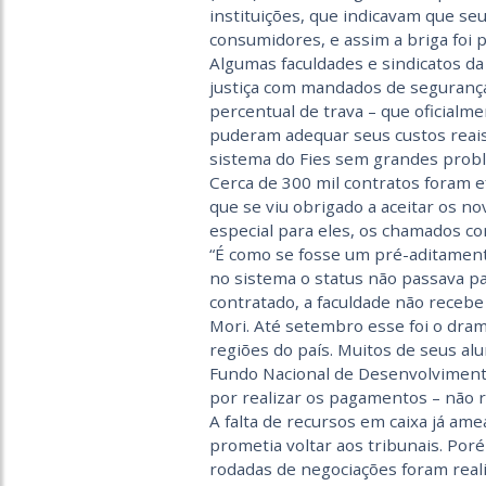
instituições, que indicavam que se
consumidores, e assim a briga foi p
Algumas faculdades e sindicatos d
justiça com mandados de seguranç
percentual de trava – que oficialm
puderam adequar seus custos reais 
sistema do Fies sem grandes proble
Cerca de 300 mil contratos foram e
que se viu obrigado a aceitar os n
especial para eles, os chamados co
“É como se fosse um pré-aditamento
no sistema o status não passava pa
contratado, a faculdade não recebe 
Mori. Até setembro esse foi o dram
regiões do país. Muitos de seus a
Fundo Nacional de Desenvolviment
por realizar os pagamentos – não
A falta de recursos em caixa já ame
prometia voltar aos tribunais. Poré
rodadas de negociações foram real