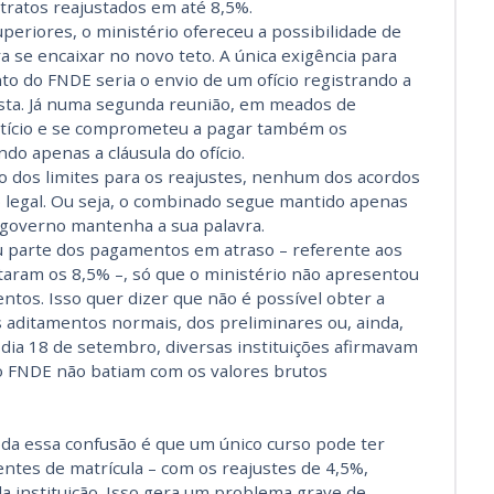
ntratos reajustados em até 8,5%.
periores, o ministério ofereceu a possibilidade de
 se encaixar no novo teto. A única exigência para
to do FNDE seria o envio de um ofício registrando a
asta. Já numa segunda reunião, em meados de
tício e se comprometeu a pagar também os
o apenas a cláusula do ofício.
o dos limites para os reajustes, nenhum dos acordos
legal. Ou seja, o combinado segue mantido apenas
 governo mantenha a sua palavra.
zou parte dos pagamentos em atraso – referente aos
taram os 8,5% –, só que o ministério não apresentou
tos. Isso quer dizer que não é possível obter a
s aditamentos normais, dos preliminares ou, ainda,
dia 18 de setembro, diversas instituições afirmavam
o FNDE não batiam com os valores brutos
da essa confusão é que um único curso pode ter
entes de matrícula – com os reajustes de 4,5%,
da instituição. Isso gera um problema grave de