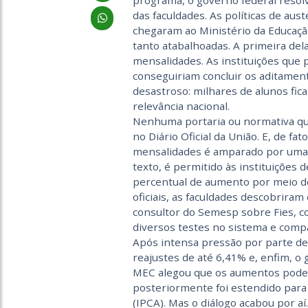
programa, o governo federal reso
das faculdades. As políticas de au
chegaram ao Ministério da Educaçã
tanto atabalhoadas. A primeira dela
mensalidades. As instituições que
conseguiriam concluir os aditament
desastroso: milhares de alunos fi
relevância nacional.
Nenhuma portaria ou normativa que
no Diário Oficial da União. E, de fa
mensalidades é amparado por uma l
texto, é permitido às instituições d
percentual de aumento por meio de
oficiais, as faculdades descobriram 
consultor do Semesp sobre Fies, c
diversos testes no sistema e compa
Após intensa pressão por parte de 
reajustes de até 6,41% e, enfim, o
MEC alegou que os aumentos poderi
posteriormente foi estendido para
(IPCA). Mas o diálogo acabou por a