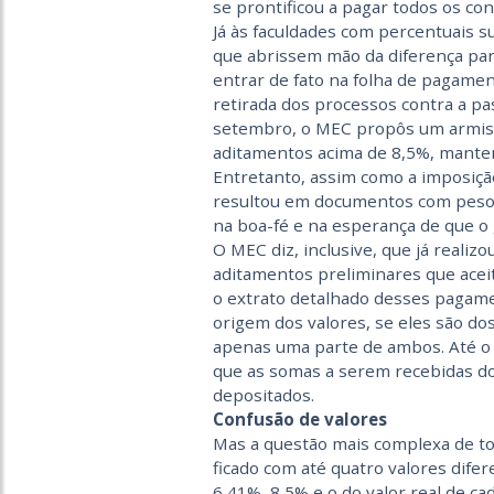
se prontificou a pagar todos os co
Já às faculdades com percentuais su
que abrissem mão da diferença para
entrar de fato na folha de pagamen
retirada dos processos contra a p
setembro, o MEC propôs um armis
aditamentos acima de 8,5%, mantend
Entretanto, assim como a imposiçã
resultou em documentos com peso 
na boa-fé e na esperança de que o
O MEC diz, inclusive, que já reali
aditamentos preliminares que acei
o extrato detalhado desses pagamen
origem dos valores, se eles são do
apenas uma parte de ambos. Até o 
que as somas a serem recebidas d
depositados.
Confusão de valores
Mas a questão mais complexa de to
ficado com até quatro valores difer
6,41%, 8,5% e o do valor real de ca