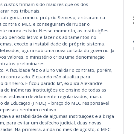
us custos tinham sido maiores que os dos
arar nos tribunais.
a categoria, como o próprio Semesp, entraram na
a contra o MEC e conseguiram derrubar o
ente nunca existiu. Nesse momento, as instituições
ao período letivo e fazer os aditamentos no
mas, exceto a instabilidade do próprio sistema.
fetivados, agora sob uma nova cartada do governo. Já
ovos valores, o ministério criou uma denominação
ntratos preliminares.
. A faculdade fez o aluno validar o contrato, porém,
ra contratado. E quando não atualiza para
o dinheiro. E ficou parado lá”, explica Alexandre
a de inúmeras instituições de ensino de todas as
lunos estavam devidamente regularizados, mas o
o da Educação (FNDE) – braço do MEC responsável
 repassou nenhum centavo.
açava a estabilidade de algumas instituições e a briga
m, para evitar um desfecho judicial, duas novas
izadas. Na primeira, ainda no mês de agosto, o MEC