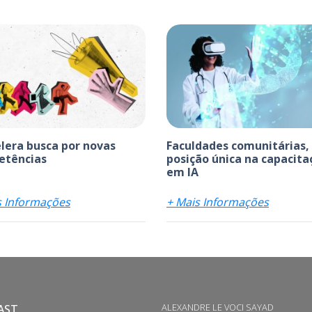
elera busca por novas
Faculdades comunitárias,
etências
posição única na capacita
em IA
s Informações
+ Mais Informações
ALEXANDRE LE VOCI SAYAD
AST