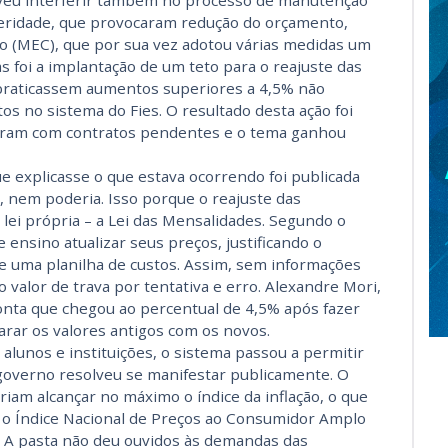
lveu interferir também no processo de manutenção
steridade, que provocaram redução do orçamento,
o (MEC), que por sua vez adotou várias medidas um
s foi a implantação de um teto para o reajuste das
 praticassem aumentos superiores a 4,5% não
os no sistema do Fies. O resultado desta ação foi
caram com contratos pendentes e o tema ganhou
 explicasse o que estava ocorrendo foi publicada
to, nem poderia. Isso porque o reajuste das
ei própria – a Lei das Mensalidades. Segundo o
e ensino atualizar seus preços, justificando o
 uma planilha de custos. Assim, sem informações
o valor de trava por tentativa e erro. Alexandre Mori,
onta que chegou ao percentual de 4,5% após fazer
rar os valores antigos com os novos.
alunos e instituições, o sistema passou a permitir
 governo resolveu se manifestar publicamente. O
am alcançar no máximo o índice da inflação, o que
 o Índice Nacional de Preços ao Consumidor Amplo
í. A pasta não deu ouvidos às demandas das