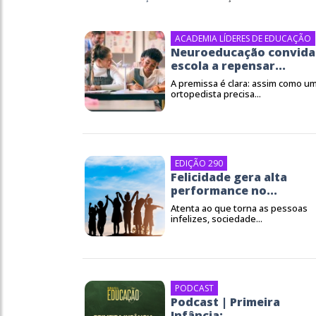
ACADEMIA LÍDERES DE EDUCAÇÃO
Neuroeducação convida
escola a repensar...
A premissa é clara: assim como u
ortopedista precisa...
EDIÇÃO 290
Felicidade gera alta
performance no...
Atenta ao que torna as pessoas
infelizes, sociedade...
PODCAST
Podcast | Primeira
Infância:...