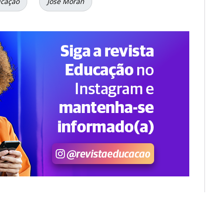
ucação
José Moran