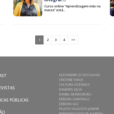
Curso online “Aprendizagem mão na
massa” está...
2
3
4
>>
1
ALEXANDRE LE VOCI SAYAD
AST
CRISTINE TAKUÁ
CULTURA OCEÂNICA
VISTAS
DAMARIS SILVA
DANIEL MUNDURUKU
DÉBORA GAROFALO
ICAS PÚBLICAS
DÉBORA VAZ
FAUSTO AUGUSTO JUNIOR
ÃO
FERNANDO JOSÉ DE ALMEIDA