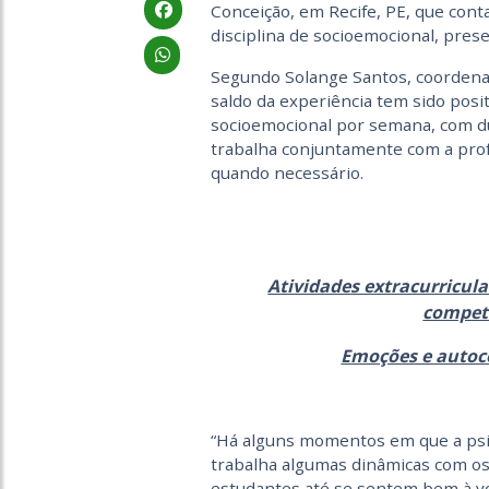
Conceição, em Recife, PE, que cont
disciplina de socioemocional, prese
Segundo Solange Santos, coordenado
saldo da experiência tem sido pos
socioemocional por semana, com du
trabalha conjuntamente com a prof
quando necessário.
Atividades extracurricul
compet
Emoções e autoc
“Há alguns momentos em que a psic
trabalha algumas dinâmicas com os
estudantes até se sentem bem à von