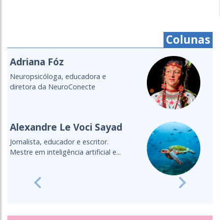
Colunas
Cristine Takuá
É do povo Maxacali, filósofa,
educadora, aprendiz de parteira.
Lecionou...
Cultura Oceânica
Entenda a importância de levar o
oceano para a sala de aula
Previous
Next