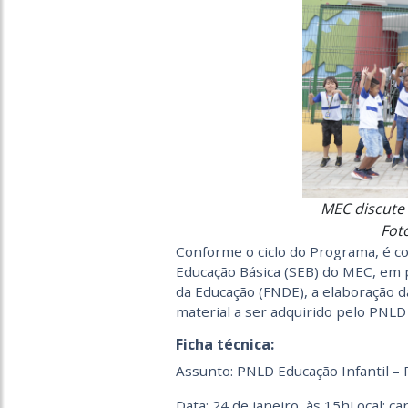
MEC discute 
Fot
Conforme o ciclo do Programa, é c
Educação Básica (SEB) do MEC, em
da Educação (FNDE), a elaboração d
material a ser adquirido pelo PNL
Ficha técnica:
Assunto: PNLD Educação Infantil – 
Data: 24 de janeiro, às 15hLocal: c