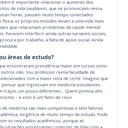
ambém é importante relacionar o aumento dos
itos de vida saudáveis, que se pronunciam nessa
oucas horas, passam muito tempo conectados
 física; os próprios estudos levam a uma vida mais
dados que relacionam problemas de saúde mental
. Parecem interferir ainda outras variáveis sociais,
ocura por trabalho, a falta de apoio social. Ainda
nalidade.
 ou áreas de estudo?
ue encontraram prevalência maior em cursos como
s outros não. Sou professor numa faculdade de
selecionados com a maior nota de corte. Imagino que
e pensar que ingressam em medicina estudantes
om traços um pouco diferentes… Quem pontua alto
cismo – e este é um fator de risco.
 de medicina são mais competitivas e têm fatores
adêmica, exigência de muito tempo de estudo. Pode
om os resultados acadêmicos, porque as
nda situações estressantes como ter de lidar com a