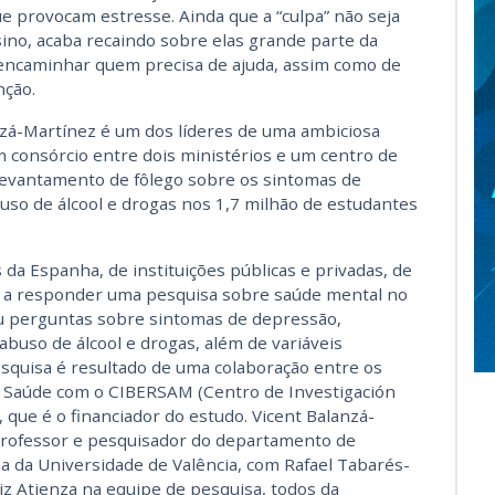
ue provocam estresse. Ainda que a “culpa” não seja
ino, acaba recaindo sobre elas grande parte da
e encaminhar quem precisa de ajuda, assim como de
nção.
nzá-Martínez é um dos líderes de uma ambiciosa
 consórcio entre dois ministérios e um centro de
levantamento de fôlego sobre os sintomas de
uso de álcool e drogas nos 1,7 milhão de estudantes
 da Espanha, de instituições públicas e privadas, de
s a responder uma pesquisa sobre saúde mental no
uiu perguntas sobre sintomas de depressão,
 abuso de álcool e drogas, além de variáveis
esquisa é resultado de uma colaboração entre os
a Saúde com o CIBERSAM (Centro de Investigación
 que é o financiador do estudo. Vicent Balanzá-
professor e pesquisador do departamento de
na da Universidade de Valência, com Rafael Tabarés-
z Atienza na equipe de pesquisa, todos da