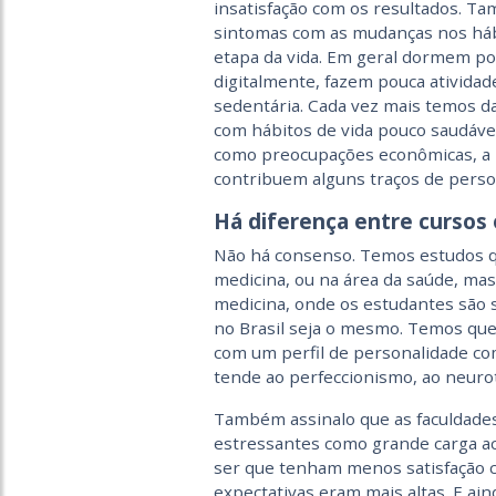
insatisfação com os resultados. T
sintomas com as mudanças nos háb
etapa da vida. Em geral dormem p
digitalmente, fazem pouca atividade
sedentária. Cada vez mais temos 
com hábitos de vida pouco saudáveis
como preocupações econômicas, a pr
contribuem alguns traços de perso
Há diferença entre cursos
Não há consenso. Temos estudos q
medicina, ou na área da saúde, ma
medicina, onde os estudantes são 
no Brasil seja o mesmo. Temos qu
com um perfil de personalidade c
tende ao perfeccionismo, ao neuroti
Também assinalo que as faculdades
estressantes como grande carga ac
ser que tenham menos satisfação c
expectativas eram mais altas. E ai