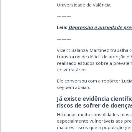
Universidade de Valência.
———
Depressão e ansiedade pre
Leia:
———
Vicent Balanzá-Martínez trabalha 
transtorno de déficit de atenção e
realizado estudos sobre a prevalê
universitários.
Ele conversou com a repórter Lucia
seguem abaixo.
Já existe evidência científ
riscos de sofrer de doença
Há dados muito consolidados mostr
especialmente vulneráveis aos pro
maiores riscos que a população ge