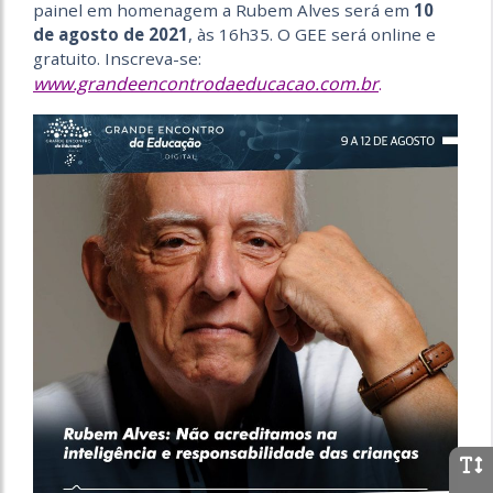
painel em homenagem a Rubem Alves será em
10
de agosto de 2021
, às 16h35. O GEE será online e
gratuito. Inscreva-se:
www.grandeencontrodaeducacao.com.br
.