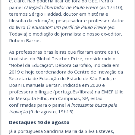
e, claro, não poderia ficar de fora do GEE. Para o
painel
O legado libertador de Paulo Freire
(às 17h10),
teremos Sérgio Haddad, doutor em história e
filosofia da educação, pesquisador e professor. Autor
do livro
O educador: um perfil de Paulo Freire
(ed.
Todavia) e mediação do jornalista e nosso ex-editor,
Rubem Barros.
As professoras brasileiras que ficaram entre os 10
finalistas do Global Teacher Prize, considerado o
“Nobel da Educação”, Débora Garofalo, indicada em
2019 e hoje coordenadora do Centro de Inovação da
Secretaria de Educação do Estado de São Paulo, e
Doani Emanuela Bertan, indicada em 2020 e
professora bilíngue (português/libras) na EMEF Júlio
de Mesquita Filho, em Campinas, SP, estão
confirmadas para o painel
A incessante busca pela
inovação
(9 de agosto, 19h15).
Destaques 10 de agosto
Já a portuguesa Sandrina Maria da Silva Esteves,