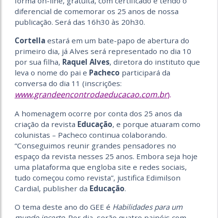
forma on-line, gratuita, com certificado e tendo o
diferencial de comemorar os 25 anos de nossa
publicação. Será das 16h30 às 20h30.
Cortella
estará em um bate-papo de abertura do
primeiro dia, já Alves será representado no dia 10
por sua filha,
Raquel Alves
, diretora do instituto que
leva o nome do pai e
Pacheco
participará da
conversa do dia 11 (inscrições:
www.grandeencontrodaeducacao.com.br
).
A homenagem ocorre por conta dos 25 anos da
criação da revista
Educação
, e porque atuaram como
colunistas – Pacheco continua colaborando.
“Conseguimos reunir grandes pensadores no
espaço da revista nesses 25 anos. Embora seja hoje
uma plataforma que engloba site e redes sociais,
tudo começou como revista”, justifica Edimilson
Cardial, publisher da
Educação
.
O tema deste ano do GEE é
Habilidades para um
mundo incerto
. Por dia, serão quatro painéis com