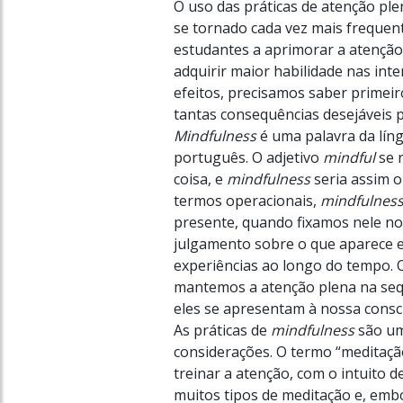
O uso das práticas de atenção ple
se tornado cada vez mais frequen
estudantes a aprimorar a atenção
adquirir maior habilidade nas int
efeitos, precisamos saber primeir
tantas consequências desejáveis 
Mindfulness
é uma palavra da lín
português. O adjetivo
mindful
se 
coisa, e
mindfulness
seria assim o
termos operacionais,
mindfulnes
presente, quando fixamos nele no
julgamento sobre o que aparece em
experiências ao longo do tempo. 
mantemos a atenção plena na se
eles se apresentam à nossa consci
As práticas de
mindfulness
são um
considerações. O termo “meditação
treinar a atenção, com o intuito d
muitos tipos de meditação e, emb