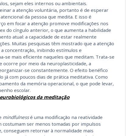
los, sejam eles internos ou ambientais.
einar a atenção voluntária, portanto é de esperar
 atencional da pessoa que medita. E isso é
rço em focar a atenção promove modificações nos
tex do cíngulo anterior, o que aumenta a habilidade
nto atual: a capacidade de estar realmente
ções. Muitas pesquisas têm mostrado que a atenção
a concentração, inibindo estímulos e
a-se mais eficiente naqueles que meditam. Trata-se
ocorre por meio da neuroplasticidade, a
eorganizar-se constantemente. O efeito benéfico
o já com poucos dias de prática meditativa. Como
oamento da memória operacional, o que pode levar,
enho escolar.
neurobiológicos da meditação
de
mindfulness
é uma modificação na reatividade
am costumam ser menos tomadas por impulsos
e, conseguem retornar à normalidade mais