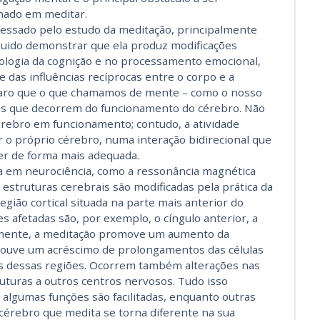
ado em meditar.
essado pelo estudo da meditação, principalmente
guido demonstrar que ela produz modificações
icologia da cognição e no processamento emocional,
das influências recíprocas entre o corpo e a
claro que o que chamamos de mente – como o nosso
sos que decorrem do funcionamento do cérebro. Não
rebro em funcionamento; contudo, a atividade
r o próprio cérebro, numa interação bidirecional que
r de forma mais adequada.
a em neurociência, como a ressonância magnética
 estruturas cerebrais são modificadas pela prática da
região cortical situada na parte mais anterior do
s afetadas são, por exemplo, o cíngulo anterior, a
almente, a meditação promove um aumento da
 houve um acréscimo de prolongamentos das células
s dessas regiões. Ocorrem também alterações nas
uturas a outros centros nervosos. Tudo isso
 algumas funções são facilitadas, enquanto outras
o cérebro que medita se torna diferente na sua