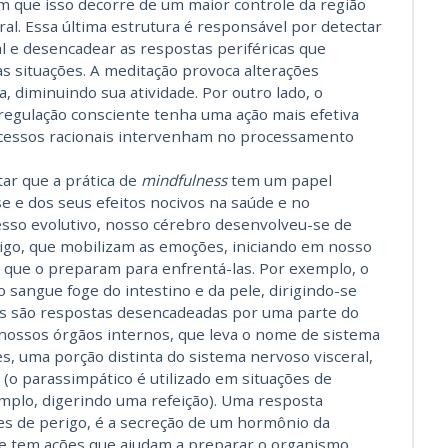
 que isso decorre de um maior controle da região
ral. Essa última estrutura é responsável por detectar
l e desencadear as respostas periféricas que
s situações. A meditação provoca alterações
a, diminuindo sua atividade. Por outro lado, o
 regulação consciente tenha uma ação mais efetiva
ocessos racionais intervenham no processamento
ar que a práti­ca de
mindfulness
tem um papel
se e dos seus efeitos nocivos na saúde e no
sso evolutivo, nosso cérebro desenvolveu-se de
rigo, que mobilizam as emoções, iniciando em nosso
s que o preparam para enfrentá-las. Por exemplo, o
 o sangue foge do intestino e da pele, dirigindo-se
as são respostas desencadeadas por uma parte do
 nossos órgãos internos, que leva o nome de sistema
s, uma porção distinta do sistema nervoso visceral,
 (o parassimpático é utilizado em situações de
mplo, digerindo uma refeição). Uma resposta
ções de perigo, é a secreção de um hormônio da
que tem ações que ajudam a preparar o organismo