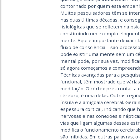
contornado por quem está empenh
Muitos pesquisadores têm se inter
nas duas últimas décadas, e conse
fisiológicas que se refletem na ps
constituindo um exemplo eloquente 
mente. Aqui é importante deixar 
fluxo de consciência – são proces
pode existir uma mente sem um cé
mental pode, por sua vez, modifica
só agora começamos a compreende
Técnicas avançadas para a pesquis
funcional, têm mostrado que várias
meditação. O córtex pré-frontal, a 
cérebro, é uma delas. Outras regiõe
ínsula e a amígdala cerebral. Ger
espessura cortical, indicando que
nervosas e nas conexões sináptica
vias que ligam algumas dessas estr
modifica o funcionamento cerebral:
são inibidas. Em outras palavras, 