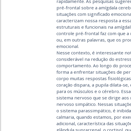
rapidamente. As pesquisas sugerem
pré-frontal sobre a amígdala cereb
situações com significado emociona
caracterizam nossa resposta a essa
estruturais e funcionais na amígdal
controle pré-frontal faz com que a
ou, em outras palavras, que os pr
emocional.
Nesse contexto, é interessante not
considerá­vel na redução do estres
comportamento. Ao longo do proce
forma a enfrentar situações de pe
corpo muitas respostas fisiológica
coração dispara, a pupila dilata-se,
para os músculos e o cérebro. Ess
sistema nervoso que se dirige aos
nervoso simpático. Nessas situaçõe
o sistema parassimpático, é inibida
calmaria, quando estamos, por exe
adicional, característica das situa
glândula suprarrenal, o cortisol, 