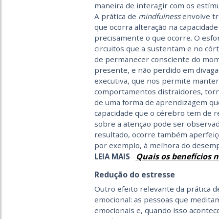
maneira de interagir com os estímu
A prática de
mindfulness
envolve tr
que ocorra alteração na capacidade
precisamente o que ocorre. O esfo
circuitos que a sustentam e no cór
de permanecer consciente do mome
presente, e não perdido em divaga
executiva, que nos permite manter 
comportamentos distraidores, torn
de uma forma de aprendizagem que 
capacidade que o cérebro tem de r
sobre a atenção pode ser observad
resultado, ocorre também aperfeiç
por exemplo, à melhora do desemp
Quais os benefícios 
LEIA MAIS
Redução do estresse
Outro efeito relevante da prática 
emocional: as pessoas que medit
emocionais e, quando isso acontec