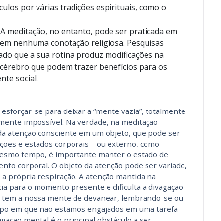
culos por várias tradições espirituais, como o
 A meditação, no entanto, pode ser praticada em
sem nenhuma conotação religiosa. Pesquisas
ado que a sua rotina produz modificações na
cérebro que podem trazer benefícios para os
te social.
 esforçar-se para deixar a “mente vazia”, totalmente
mente impossível. Na verdade, na meditação
 da atenção consciente em um objeto, que pode ser
ões e estados corporais – ou externo, como
 mesmo tempo, é importante manter o estado de
ento corporal. O objeto da atenção pode ser variado,
 a própria respiração. A atenção mantida na
cia para o momento presente e dificulta a divagação
e tem a nossa mente de devanear, lembrando-se ou
mpo em que não estamos engajados em uma tarefa
vagação mental é o principal obstáculo a ser