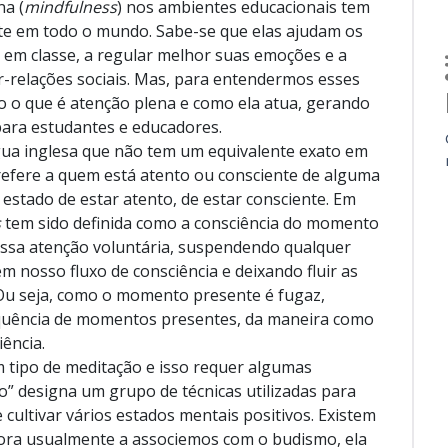
na (
mindfulness
) nos ambientes educacionais tem
te em todo o mundo. Sabe-se que elas ajudam os
 em classe, a regular melhor suas emoções e a
er-relações sociais. Mas, para entendermos esses
o o que é atenção plena e como ela atua, gerando
para estudantes e educadores.
gua inglesa que não tem um equivalente exato em
refere a quem está atento ou consciente de alguma
 estado de estar atento, de estar consciente. Em
s
tem sido definida como a consciência do momento
ssa atenção voluntária, suspendendo qualquer
 nosso fluxo de consciência e deixando fluir as
Ou seja, como o momento presente é fugaz,
quência de momentos presentes, da maneira como
ência.
 tipo de meditação e isso requer algumas
” designa um grupo de técnicas utilizadas para
e cultivar vários estados mentais positivos. Existem
ora usualmente a associemos com o budismo, ela