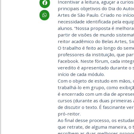
Incentivar a leitura, aguçar a curi
principais objetivos do Dia do Auto
Artes de São Paulo. Criado no iníci
necessidade identificada pela equip
alunos. “Nossa proposta é melhorar
partir de visões de mundo sistemat
reitor acadêmico do Belas Artes, Si
O trabalho é feito ao longo do se
professores da instituição, que pa
Facebook. Neste fórum, cada integ
veredito é apresentado durante o 
início de cada módulo.
Com o objeto de estudo em mãos, 
trabalhá-lo em grupo, como exibição
é encerrado com um dia de aprese
cursos (durante as duas primeiras a
de discutir o texto. É fascinante ve
pró-reitor.
Ao final desse processo, os estuda
que retrate, de alguma maneira, o
escolhem as duas melhores propos