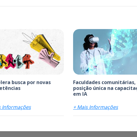
elera busca por novas
Faculdades comunitárias,
etências
posição única na capacita
em IA
s Informações
+ Mais Informações