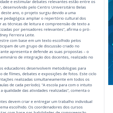
osidade e estimular debates relevantes estão entre os
r, desenvolvido pelo Centro Universitário Belas
o deste ano, o projeto surgiu devido a uma
e pedagógica: ampliar o repertório cultural dos
 as técnicas de leitura e compreensão de texto a
izadas por pensadores relevantes”, afirma o pró-
dney Ferreira Leite.
mestre com base em um texto escolhido pelos
rticipam de um grupo de discussão criado no
rante apresenta e defende as suas propostas – o
seminário de integração dos docentes, realizado no
os educadores desenvolvem metodologias para
 de filmes, debates e exposições de fotos. Este ciclo
ntações realizadas simultaneamente em todos os
ulas de cada período). “A escola para com o intuito
r a qualidade das atividades realizadas”, comenta o
ntes devem criar e entregar um trabalho individual
 tema escolhido. Os coordenadores dos cursos
tas com base nas habilidades de compreensão,