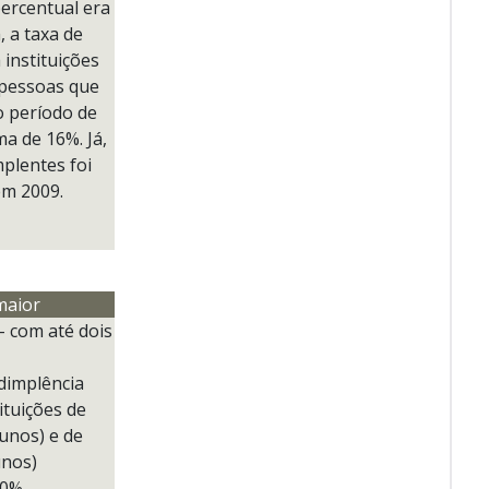
ercentual era
 a taxa de
 instituições
 pessoas que
o período de
ma de 16%. Já,
mplentes foi
em 2009.
maior
– com até dois
dimplência
ituições de
lunos) e de
unos)
50%,