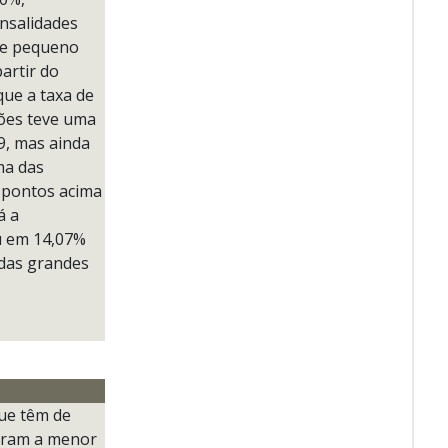
nsalidades
 de pequeno
artir do
que a taxa de
ções teve uma
9, mas ainda
ma das
3 pontos acima
á a
ou em 14,07%
 das grandes
que têm de
taram a menor