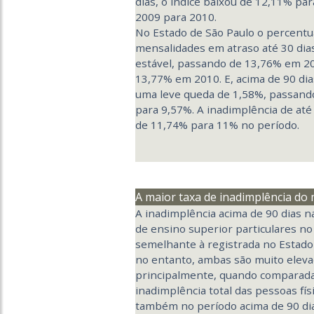
dias, o índice baixou de 12,11% pa
2009 para 2010.
No Estado de São Paulo o percentu
mensalidades em atraso até 30 di
estável, passando de 13,76% em 2
13,77% em 2010. E, acima de 90 dia
uma leve queda de 1,58%, passand
para 9,57%. A inadimplência de até 
de 11,74% para 11% no período.
A maior taxa de inadimplência do
A inadimplência acima de 90 dias na
de ensino superior particulares no 
semelhante à registrada no Estado
no entanto, ambas são muito eleva
principalmente, quando comparad
inadimplência total das pessoas físi
também no período acima de 90 dia