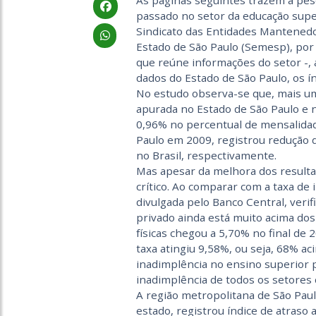
As páginas seguintes trazem a pesq
passado no setor da educação super
Sindicato das Entidades Mantened
Estado de São Paulo (Semesp), por 
que reúne informações do setor -, 
dados do Estado de São Paulo, os ín
No estudo obser­va-se que, mais u
apurada no Estado de São Paulo e n
0,96% no percentual de mensalidad
Paulo em 2009, registrou redução 
no Brasil, respectivamente.
Mas apesar da melhora dos resultad
crítico. Ao comparar com a taxa de i
divulgada pelo Banco Central, veri
privado ainda está muito acima dos
físicas chegou a 5,70% no final de 
taxa atingiu 9,58%, ou seja, 68% a
inadimplência no ensino superior 
inadimplência de todos os setores 
A região metropolitana de São Pau
estado, registrou índice de atraso