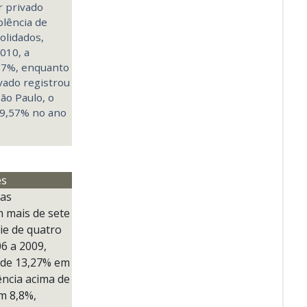
r privado
plência de
olidados,
010, a
5,7%, enquanto
vado registrou
ão Paulo, o
 9,57% no ano
es
das
m mais de sete
ie de quatro
6 a 2009,
 de 13,27% em
ência acima de
em 8,8%,