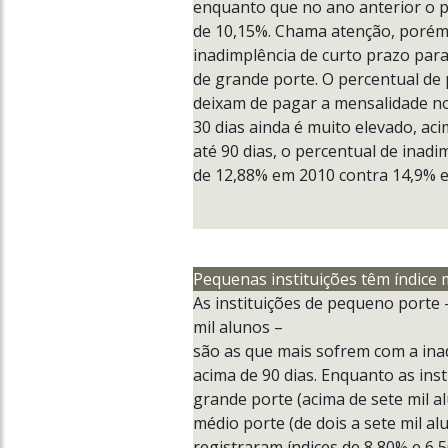
enquanto que no ano anterior o p
de 10,15%. Chama atenção, porém,
inadimplência de curto prazo para
de grande porte. O percentual de
deixam de pagar a mensalidade n
30 dias ainda é muito elevado, aci
até 90 dias, o percentual de inadi
de 12,88% em 2010 contra 14,9% 
Pequenas instituições têm índice 
As instituições de pequeno porte 
mil alunos –
são as que mais sofrem com a ina
acima de 90 dias. Enquanto as inst
grande porte (acima de sete mil a
médio porte (de dois a sete mil al
registraram índices de 8,80% e 6,