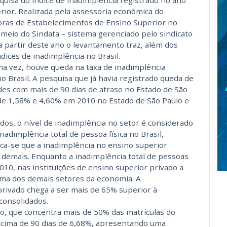
uisa do índice de inadimplência registrado no ano
ior. Realizada pela assessoria econômica do
oras de Estabelecimentos de Ensino Superior no
meio do Sindata – sistema gerenciado pelo sindicato
a partir deste ano o levantamento traz, além dos
dices de inadimplência no Brasil.
ma vez, houve queda na taxa de inadimplência
o Brasil. A pesquisa que já havia registrado queda de
es com mais de 90 dias de atraso no Estado de São
de 1,58% e 4,60% em 2010 no Estado de São Paulo e
os, o nível de inadimplência no setor é considerado
nadimplência total de pessoa física no Brasil,
fica-se que a inadimplência no ensino superior
 demais. Enquanto a inadimplência total de pessoas
2010, nas instituições de ensino superior privado a
cima dos demais setores da economia. A
privado chega a ser mais de 65% superior à
consolidados.
lo, que concentra mais de 50% das matrículas do
 acima de 90 dias de 6,68%, apresentando uma