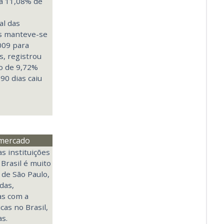
ra 11,08% de
al das
as manteve-se
009 para
s, registrou
o de 9,72%
90 dias caiu
 mercado
s instituições
Brasil é muito
 de São Paulo,
das,
as com a
cas no Brasil,
s.