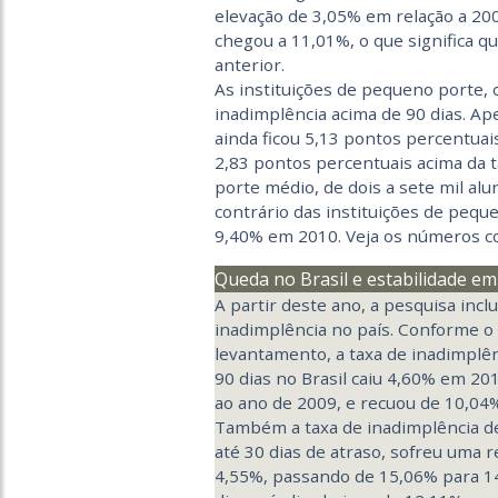
elevação de 3,05% em relação a 2009
chegou a 11,01%, o que significa 
anterior.
As instituições de pequeno porte, 
inadimplência acima de 90 dias. Ap
ainda ficou 5,13 pontos percentuais
2,83 pontos percentuais acima da ta
porte médio, de dois a sete mil al
contrário das instituições de pequ
9,40% em 2010. Veja os números co
Queda no Brasil e estabilidade e
A partir deste ano, a pesquisa incl
inadimplência no país. Conforme o
levantamento, a taxa de inadimplên
90 dias no Brasil caiu 4,60% em 20
ao ano de 2009, e recuou de 10,04
Também a taxa de inadimplência de
até 30 dias de atraso, sofreu uma 
4,55%, passando de 15,06% para 1