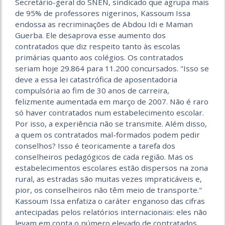
Secretário-geral do SNEN, sindicado que agrupa mais
de 95% de professores nigerinos, Kassoum Issa
endossa as recriminações de Abdou Idi e Maman
Guerba. Ele desaprova esse aumento dos
contratados que diz respeito tanto às escolas
primárias quanto aos colégios. Os contratados
seriam hoje 29.864 para 11.200 concursados. "Isso se
deve a essa lei catastrófica de aposentadoria
compulsória ao fim de 30 anos de carreira,
felizmente aumentada em março de 2007. Não é raro
só haver contratados num estabelecimento escolar.
Por isso, a experiência não se transmite. Além disso,
a quem os contratados mal-formados podem pedir
conselhos? Isso é teoricamente a tarefa dos
conselheiros pedagógicos de cada região. Mas os
estabelecimentos escolares estão dispersos na zona
rural, as estradas são muitas vezes impraticáveis e,
pior, os conselheiros não têm meio de transporte."
Kassoum Issa enfatiza o caráter enganoso das cifras
antecipadas pelos relatórios internacionais: eles não
levam em conta o número elevado de contratados