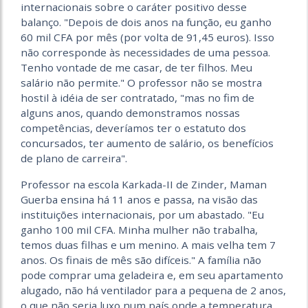
internacionais sobre o caráter positivo desse
balanço. "Depois de dois anos na função, eu ganho
60 mil CFA por mês (por volta de 91,45 euros). Isso
não corresponde às necessidades de uma pessoa.
Tenho vontade de me casar, de ter filhos. Meu
salário não permite." O professor não se mostra
hostil à idéia de ser contratado, "mas no fim de
alguns anos, quando demonstramos nossas
competências, deveríamos ter o estatuto dos
concursados, ter aumento de salário, os benefícios
de plano de carreira".
Professor na escola Karkada-II de Zinder, Maman
Guerba ensina há 11 anos e passa, na visão das
instituições internacionais, por um abastado. "Eu
ganho 100 mil CFA. Minha mulher não trabalha,
temos duas filhas e um menino. A mais velha tem 7
anos. Os finais de mês são difíceis." A família não
pode comprar uma geladeira e, em seu apartamento
alugado, não há ventilador para a pequena de 2 anos,
o que não seria luxo num país onde a temperatura