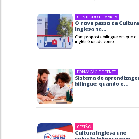
CONTEÚDO DE MARCA
O novo passo da Cultura
Inglesa na...
Com proposta bilíngue em que o
inglês é usado como...
FORMAÇÃO DOCENTE
Sistema de aprendizag
bilíngue: quando o...
GESTÃO
Cultura Inglesa une
solução bilíngue com...