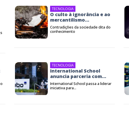
TECNOLOGIA
O culto à ignorância e ao
mercantilismo...
Contradições da sociedade dita do
conhecimento
es
TECNOLOGIA
c
International School
anuncia parceria com...
 o
International School passa a liderar
iniciativa para...