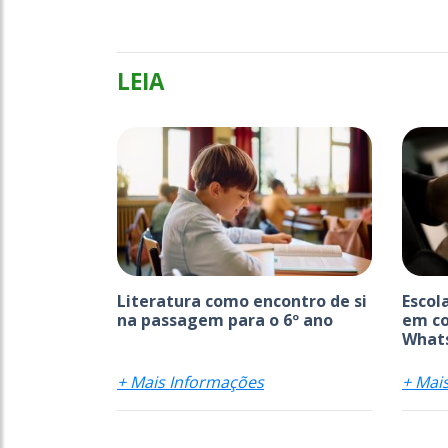
LEIA
Literatura como encontro de si
Escol
na passagem para o 6º ano
em co
What
+ Mais Informações
+ Mai