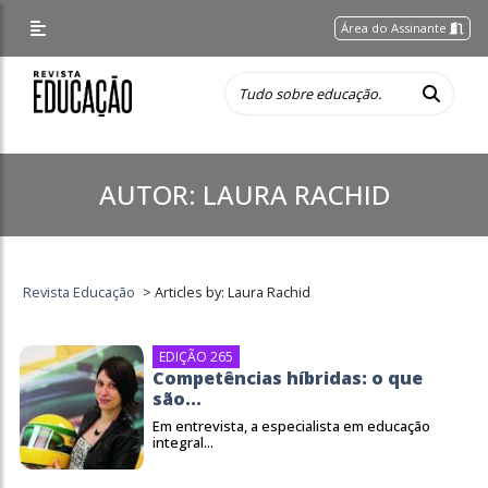
Área do Assinante
AUTOR:
LAURA RACHID
Revista Educação
>
Articles by: Laura Rachid
EDIÇÃO 265
Competências híbridas: o que
são...
Em entrevista, a especialista em educação
integral...