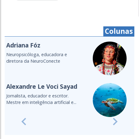
Colunas
Cristine Takuá
É do povo Maxacali, filósofa,
educadora, aprendiz de parteira.
Lecionou...
Cultura Oceânica
Entenda a importância de levar o
oceano para a sala de aula
Previous
Next