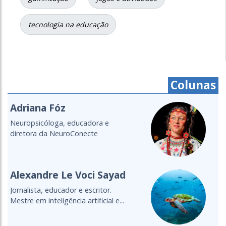
tecnologia na educação
Colunas
Cristine Takuá
É do povo Maxacali, filósofa,
educadora, aprendiz de parteira.
Lecionou...
Cultura Oceânica
Entenda a importância de levar o
oceano para a sala de aula