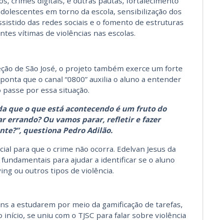
os, crimes digitais, e outras pautas, fortalecimento
adolescentes em torno da escola, sensibilização dos
ssistido das redes sociais e o fomento de estruturas
tes vítimas de violências nas escolas.
ção de São José, o projeto também exerce um forte
ponta que o canal “0800” auxilia o aluno a entender
 passe por essa situação.
da que o que está acontecendo é um fruto do
r errando? Ou vamos parar, refletir e fazer
nte?”, questiona Pedro Adilão.
ial para que o crime não ocorra. Edelvan Jesus da
 fundamentais para ajudar a identificar se o aluno
ing ou outros tipos de violência.
ns a estudarem por meio da gamificação de tarefas,
o início, se uniu com o TJSC para falar sobre violência