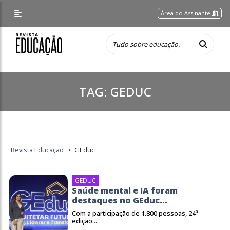
Área do Assinante
TAG:
GEDUC
Revista Educação
>
GEduc
GEDUC
Saúde mental e IA foram
destaques no GEduc...
Com a participação de 1.800 pessoas, 24ª
edição...