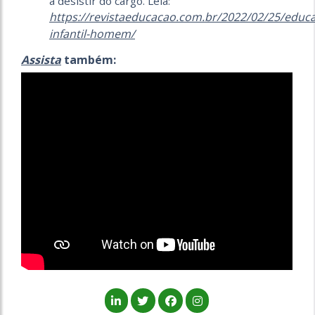
a desistir do cargo. Leia:
https://revistaeducacao.com.br/2022/02/25/educ
infantil-homem/
Assista
também: