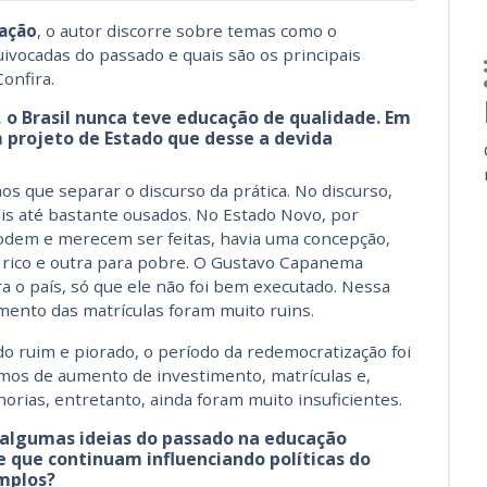
ação
, o autor discorre sobre temas como o
ivocadas do passado e quais são os principais
Confira.
 o Brasil nunca teve educação de qualidade. Em
projeto de Estado que desse a devida
s que separar o discurso da prática. No discurso,
is até bastante ousados. No Estado Novo, por
podem e merecem ser feitas, havia uma concepção,
a rico e outra para pobre. O Gustavo Capanema
 o país, só que ele não foi bem executado. Nessa
imento das matrículas foram muito ruins.
do ruim e piorado, o período da redemocratização foi
mos de aumento de investimento, matrículas e,
horias, entretanto, ainda foram muito insuficientes.
m algumas ideias do passado na educação
e que continuam influenciando políticas do
mplos?