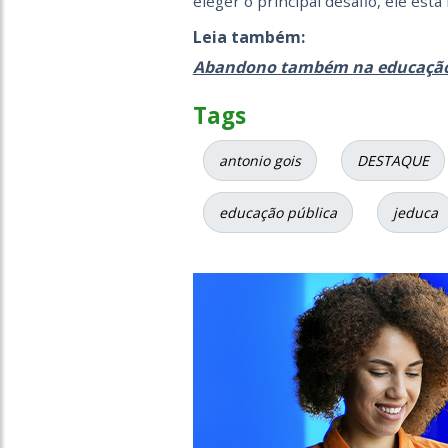
eleger o principal desafio, ele est
Leia também:
Abandono também na educação 
Tags
antonio gois
DESTAQUE
educação pública
jeduca