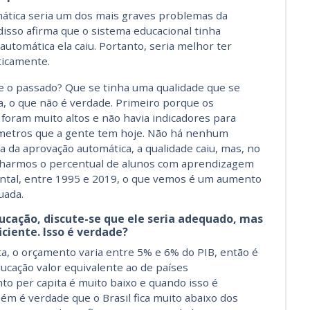
ática seria um dos mais graves problemas da
 disso afirma que o sistema educacional tinha
utomática ela caiu. Portanto, seria melhor ter
ticamente.
e o passado? Que se tinha uma qualidade que se
, o que não é verdade. Primeiro porque os
foram muito altos e não havia indicadores para
metros que a gente tem hoje. Não há nenhum
 da aprovação automática, a qualidade caiu, mas, no
 olharmos o percentual de alunos com aprendizagem
ntal, entre 1995 e 2019, o que vemos é um aumento
uada.
cação, discute-se que ele seria adequado, mas
iciente. Isso é verdade?
a, o orçamento varia entre 5% e 6% do PIB, então é
ducação valor equivalente ao de países
to per capita é muito baixo e quando isso é
m é verdade que o Brasil fica muito abaixo dos