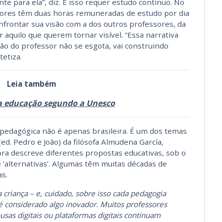
e para ela”, diz. E isso requer estudo contínuo. No
sores têm duas horas remuneradas de estudo por dia
rontar sua visão com a dos outros professores, da
er aquilo que querem tornar visível. “Essa narrativa
ção do professor não se esgota, vai construindo
etiza.
Leia também
a educação segundo a Unesco
pedagógica não é apenas brasileira. É um dos temas
(ed. Pedro e João) da filósofa Almudena García,
tora descreve diferentes propostas educativas, sob o
‘alternativas’. Algumas têm muitas décadas de
as.
 criança – e, cuidado, sobre isso cada pedagogia
é considerado algo inovador. Muitos professores
usas digitais ou plataformas digitais continuam