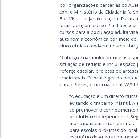
por organizações parcerias do ACN
com o Ministério da Cidadania (alé
Boa Vista – e Janakoida, em Pacarai
locais abrigam quase 2 mil pessoa
cursos para a população adulta vis
autonomia econômica por meio do
cinco etnias convivem nestes abrig
O abrigo Tuaranoko atende às espe
situação de refúgio e inclui espaço
reforço escolar, projetos de artes
tradicionais. O local é gerido pel
para o Serviço Internacional (AVSI B
“A educação é um direito huma
evitando o trabalho infantil. A
ao promover o conhecimento e
produtiva e independente. Se
municipais para transferir as
para escolas próximas do local
escritório do ACNUR em Boa Vi