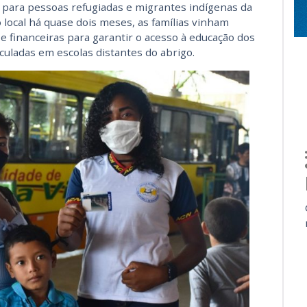
o para pessoas refugiadas e migrantes indígenas da
 local há quase dois meses, as famílias vinham
 e financeiras para garantir o acesso à educação dos
culadas em escolas distantes do abrigo.