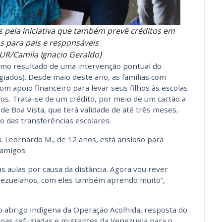
s pela iniciativa que também prevê créditos em
 para pais e responsáveis
NUR/Camila Ignacio Geraldo)
omo resultado de uma intervenção pontual do
ados). Desde maio deste ano, as famílias com
m apoio financeiro para levar seus filhos às escolas
dos. Trata-se de um crédito, por meio de um cartão a
de Boa Vista, que terá validade de até três meses,
o das transferências escolares.
. Leornardo M., de 12 anos, está ansioso para
 amigos.
s aulas por causa da distância. Agora vou rever
enezuelanos, com eles também aprendo muito”,
abrigo indígena da Operação Acolhida, resposta do
soas refugiadas e migrantes da Venezuela para o