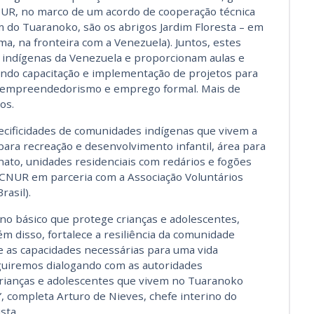
UR, no marco de um acordo de cooperação técnica
m do Tuaranoko, são os abrigos Jardim Floresta – em
ma, na fronteira com a Venezuela). Juntos, estes
s indígenas da Venezuela e proporcionam aulas e
ando capacitação e implementação de projetos para
 empreendedorismo e emprego formal. Mais de
os.
cificidades de comunidades indígenas que vivem a
 para recreação e desenvolvimento infantil, área para
anato, unidades residenciais com redários e fogões
o ACNUR em parceria com a Associação Voluntários
rasil).
no básico que protege crianças e adolescentes,
lém disso, fortalece a resiliência da comunidade
 as capacidades necessárias para uma vida
guiremos dialogando com as autoridades
 crianças e adolescentes que vivem no Tuaranoko
”, completa Arturo de Nieves, chefe interino do
sta.