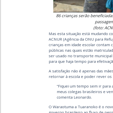
86 crianças serão beneficiada
passagens
(foto: AC
Mas esta situação está mudando c
ACNUR (Agência da ONU para Refugi
crianças em idade escolar contam co
públicas nas quais estão matricula
ser usado no transporte municipal 
para que haja tempo para efetivaçã
A satisfação não é apenas das mães
retornar à escola e poder rever os
“Fiquei um tempo sem ir para a
meus colegas brasileiros e v
comenta Leonardo.
O Waraotuma a Tuaranoko é o novo 
governo brasileiro ao fluxo de pes