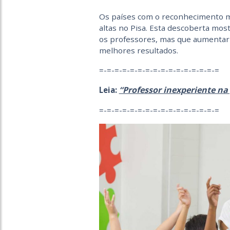
Os países com o reconhecimento m
altas no Pisa. Esta descoberta mo
os professores, mas que aumentar a
melhores resultados.
=-=-=-=-=-=-=-=-=-=-=-=-=-=-=-=
“Professor inexperiente na 
Leia:
=-=-=-=-=-=-=-=-=-=-=-=-=-=-=-=