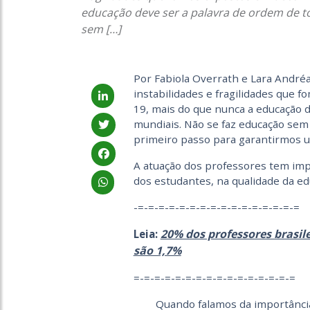
educação deve ser a palavra de ordem de t
sem […]
Por Fabiola Overrath e Lara André
instabilidades e fragilidades que 
19, mais do que nunca a educação 
mundiais. Não se faz educação sem 
primeiro passo para garantirmos u
A atuação dos professores tem imp
dos estudantes, na qualidade da ed
-=-=-=-=-=-=-=-=-=-=-=-=-=-=-=-=
20% dos professores brasil
Leia:
são 1,7%
=-=-=-=-=-=-=-=-=-=-=-=-=-=-=-=
Quando falamos da importância 