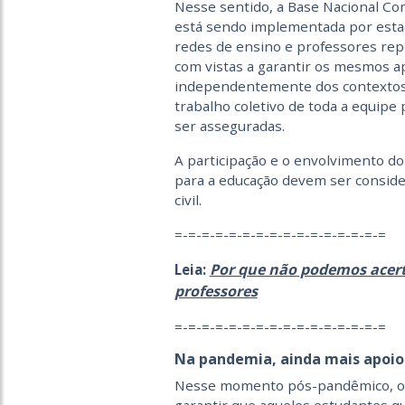
Nesse sentido, a Base Nacional Co
está sendo implementada por esta
redes de ensino e professores re
com vistas a garantir os mesmos a
independentemente dos contextos e
trabalho coletivo de toda a equipe
ser asseguradas.
A participação e o envolvimento do
para a educação devem ser conside
civil.
=-=-=-=-=-=-=-=-=-=-=-=-=-=-=-=
Por que não podemos acert
Leia:
professores
=-=-=-=-=-=-=-=-=-=-=-=-=-=-=-=
Na pandemia, ainda mais apoio
Nesse momento pós-pandêmico, o p