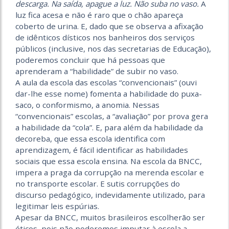
descarga. Na saída, apague a luz. Não suba no vaso.
A
luz fica acesa e não é raro que o chão apareça
coberto de urina. E, dado que se observa a afixação
de idênticos dísticos nos banheiros dos serviços
públicos (inclusive, nos das secretarias de Educação),
poderemos concluir que há pessoas que
aprenderam a “habilidade” de subir no vaso.
A aula da escola das escolas “convencionais” (ouvi
dar-lhe esse nome) fomenta a habilidade do puxa-
saco, o conformismo, a anomia. Nessas
“convencionais” escolas, a “avaliação” por prova gera
a habilidade da “cola”. E, para além da habilidade da
decoreba, que essa escola identifica com
aprendizagem, é fácil identificar as habilidades
sociais que essa escola ensina. Na escola da BNCC,
impera a praga da corrupção na merenda escolar e
no transporte escolar. E sutis corrupções do
discurso pedagógico, indevidamente utilizado, para
legitimar leis espúrias.
Apesar da BNCC, muitos brasileiros escolherão ser
éticos, pois não poderemos imputar à escola a