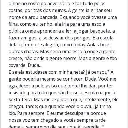
olhar no rosto do adversário e faz tudo pelas
costas, por trás dos muros. A gente ia gritar seu
nome da arquibancada. E quando você tivesse uma
filha, como eu tenho, ela iria para uma escola
pública onde aprenderia a ler, a jogar basquete, a
fazer amigos, a se desviar dos perigos. E a escola
dela ia ter dor e alegria, como todas. Aulas boas,
outras chatas. Mas seria uma escola onde a gente
cresce, não onde a gente morre. Mas a gente é tão
covarde, Duda…
E se ela estudasse com minha neta? Já pensou? A
gente poderia mesmo se conhecer, Duda. Você me
agradeceria pelo aviso que tentei lhe dar, por ter
insistido para não que não fosse à escola naquela
sexta-feira. Mas me explicaria que, infelizmente, ele
chegou tarde; que quando você o ouviu, já tinha
ido. Para sempre. E eu me desculparia porque
nossa voz tem chegado a vocês sempre tarde
demais, sempre no dia seguinte à tragédia. E