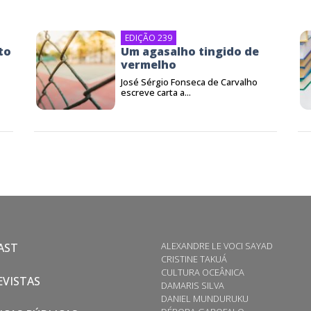
EDIÇÃO 239
to
Um agasalho tingido de
vermelho
José Sérgio Fonseca de Carvalho
escreve carta a...
ALEXANDRE LE VOCI SAYAD
AST
CRISTINE TAKUÁ
CULTURA OCEÂNICA
VISTAS
DAMARIS SILVA
DANIEL MUNDURUKU