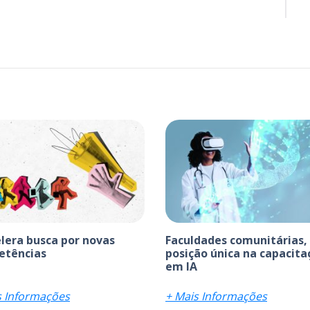
elera busca por novas
Faculdades comunitárias,
etências
posição única na capacita
em IA
s Informações
+ Mais Informações