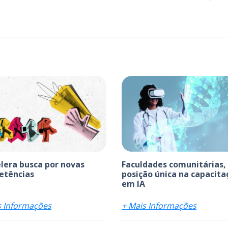
elera busca por novas
Faculdades comunitárias,
etências
posição única na capacita
em IA
s Informações
+ Mais Informações