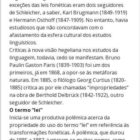
exceções das leis fonéticas eram dois seguidores
de Schleicher, a saber, Karl Brugmann (1849-1919)
e Hermann Osthoff (1847-1909). No entanto, havia
estudiosos que não concordavam com o
afastamento da esfera cultural dos estudos
linguísticos.
Críticas à nova visão hegeliana nos estudos da
linguagem, todavia, cedo se manifestam. Bruno
Paulin Gaston Paris (1839-1903) foi um dos
primeiros, já em 1868, a opor-se às metáforas
naturais. Em 1885, o filólogo Georg Curtius (1820-
1885) critica as por ele chamadas “impropriedades”
na obra de Berthold Delbrück (1842-1922), outro
seguidor de Schleicher.
O termo “lei”
Inicia-se uma produtiva polêmica acerca da
propriedade do uso do termo “lei” em referência às
transformações fonéticas. À polêmica, que durou
de 1885 a 1887, juntaram-se muitos nomes, como