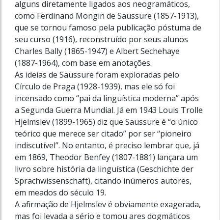
alguns diretamente ligados aos neogramáticos,
como Ferdinand Mongin de Saussure (1857-1913),
que se tornou famoso pela publicação póstuma de
seu curso (1916), reconstruí­do por seus alunos
Charles Bally (1865-1947) e Albert Sechehaye
(1887-1964), com base em anotações.
As ideias de Saussure foram exploradas pelo
Círculo de Praga (1928-1939), mas ele só foi
incensado como “pai da linguística moderna” após
a Segunda Guerra Mundial. Já em 1943 Louis Trolle
Hjelmslev (1899-1965) diz que Saussure é “o único
teórico que merece ser citado” por ser “pioneiro
indiscutível”. No entanto, é preciso lembrar que, já
em 1869, Theodor Benfey (1807-1881) lançara um
livro sobre história da linguística (Geschichte der
Sprachwissenschaft), citando inúmeros autores,
em meados do século 19.
A afirmação de Hjelmslev é obviamente exagerada,
mas foi levada a sério e tomou ares dogmáticos