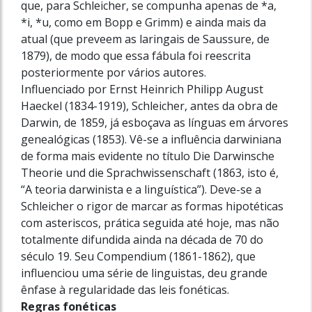
que, para Schleicher, se compunha apenas de *a,
*i, *u, como em Bopp e Grimm) e ainda mais da
atual (que preveem as laringais de Saussure, de
1879), de modo que essa fábula foi reescrita
posteriormente por vários autores.
Influenciado por Ernst Heinrich Philipp August
Haeckel (1834-1919), Schlei­cher, antes da obra de
Darwin, de 1859, já esboçava as línguas em árvores
genealógicas (1853). Vê-se a influência darwiniana
de forma mais evidente no título Die Darwinsche
Theorie und die Sprachwissenschaft (1863, isto é,
“A teoria darwinista e a linguística”). Deve-se a
Schleicher o rigor de marcar as formas hipotéticas
com asteriscos, prática seguida até hoje, mas não
totalmente difundida ainda na década de 70 do
século 19. Seu Compendium (1861-1862), que
influenciou uma série de linguistas, deu grande
ênfase à regularidade das leis fonéticas.
Regras fonéticas