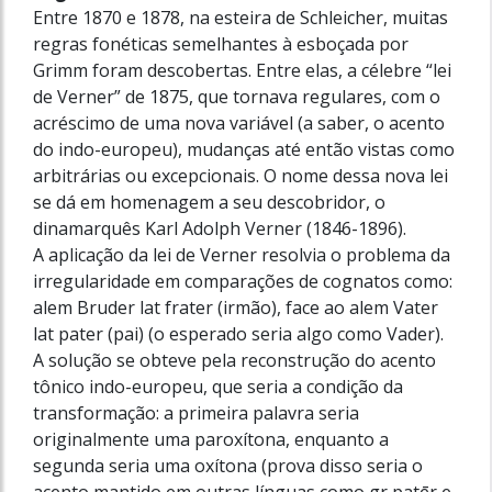
Entre 1870 e 1878, na esteira de Schlei­cher, muitas
regras fonéticas semelhantes à esboçada por
Grimm foram descobertas. Entre elas, a célebre “lei
de Verner” de 1875, que tornava regulares, com o
acréscimo de uma nova variável (a saber, o acento
do indo-europeu), mudanças até então vistas como
arbitrárias ou excepcionais. O nome dessa nova lei
se dá em homenagem a seu descobridor, o
dinamarquês Karl Adolph Verner (1846-1896).
A aplicação da lei de Verner resolvia o problema da
irregularidade em comparações de cognatos como:
alem Bruder lat frater (irmão), face ao alem Vater
lat pater (pai) (o esperado seria algo como Vader).
A solução se obteve pela reconstrução do acento
tônico indo-europeu, que seria a condição da
transformação: a primeira palavra seria
originalmente uma paroxítona, enquanto a
segunda seria uma oxítona (prova disso seria o
acento mantido em outras línguas como gr patēr e