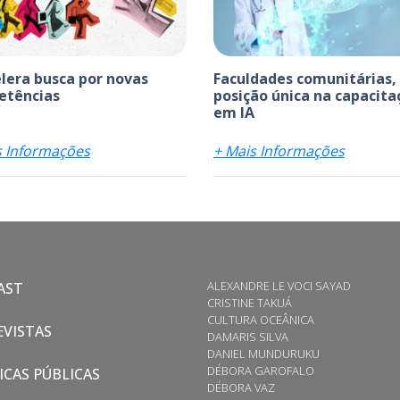
elera busca por novas
Faculdades comunitárias,
etências
posição única na capacita
em IA
s Informações
+ Mais Informações
ALEXANDRE LE VOCI SAYAD
AST
CRISTINE TAKUÁ
CULTURA OCEÂNICA
VISTAS
DAMARIS SILVA
DANIEL MUNDURUKU
DÉBORA GAROFALO
ICAS PÚBLICAS
DÉBORA VAZ