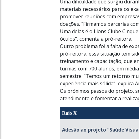
Uma dificuldade que surgiu durant
materiais necessários para os exam
promover reuniões com empresas
doações. “Firmamos parcerias com in
Uma delas é o Lions Clube Cinquen
óculos”, comenta a pró-reitora.
Outro problema foi a falta de exp
pró-reitora, essa situação tem si
treinamento e capacitação, que e
turmas com 700 alunos, em média, 
semestre. “Temos um retorno muit
experiência mais sólida”, explica A
Os próximos passos do projeto, s
atendimento e fomentar a realizaç
Raio X
Adesão ao projeto “Saúde Visual