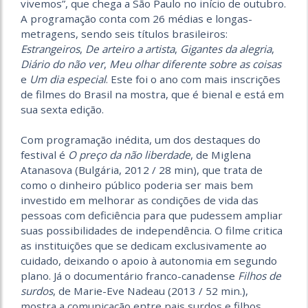
vivemos”, que chega a São Paulo no início de outubro.
A programação conta com 26 médias e longas-
metragens, sendo seis títulos brasileiros:
Estrangeiros
,
De arteiro a artista
,
Gigantes da alegria
,
Diário do não ver
,
Meu olhar diferente sobre as coisas
e
Um dia especial
. Este foi o ano com mais inscrições
de filmes do Brasil na mostra, que é bienal e está em
sua sexta edição.
Com programação inédita, um dos destaques do
festival é
O preço da não liberdade
, de Miglena
Atanasova (Bulgária, 2012 / 28 min), que trata de
como o dinheiro público poderia ser mais bem
investido em melhorar as condições de vida das
pessoas com deficiência para que pudessem ampliar
suas possibilidades de independência. O filme critica
as instituições que se dedicam exclusivamente ao
cuidado, deixando o apoio à autonomia em segundo
plano. Já o documentário franco-canadense
Filhos de
surdos
, de Marie-Eve Nadeau (2013 / 52 min.),
mostra a comunicação entre pais surdos e filhos